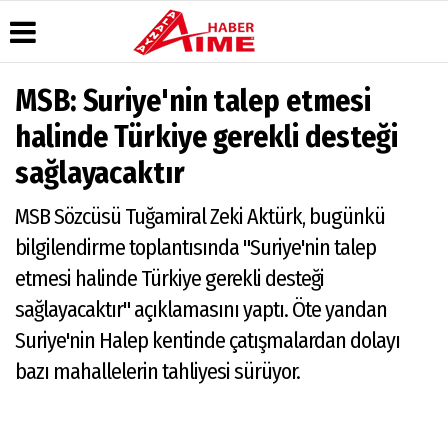
MSB: Suriye'nin talep etmesi
Üye Paneli
Hava
Köşe
AlanyaTime
halinde Türkiye gerekli desteği
Durumu
Yazarları
TV
Haber
sağlayacaktır
Arşivi
Gazete
Video
Moovit
Manşetleri
Galeri
Dergi
Alanya-
MSB Sözcüsü Tuğamiral Zeki Aktürk, bugünkü
Arşivi
Anketler
Foto
Gazipaşa
Galeri
& Antalya
Günün
Biyografiler
bilgilendirme toplantısında "Suriye'nin talep
Canlı Uçak
Haberleri
Seyir
etmesi halinde Türkiye gerekli desteği
Takip
sağlayacaktır" açıklamasını yaptı. Öte yandan
Künye
Suriye'nin Halep kentinde çatışmalardan dolayı
bazı mahallelerin tahliyesi sürüyor.