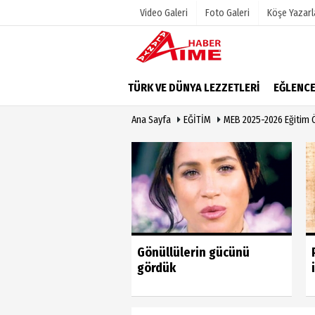
Video Galeri
Foto Galeri
Köşe Yazarl
Üye Paneli
Hava Duru
TÜRK VE DÜNYA LEZZETLERİ
EĞLENC
Haber Arşivi
Gazete Man
Ana Sayfa
EĞİTİM
MEB 2025-2026 Eğitim Öğ
Dergi Arşivi
Anketler
Günün Haberleri
Biyografile
u vahim yanlıştan
Gönüllülerin gücünü
 geri dönmeli’
gördük