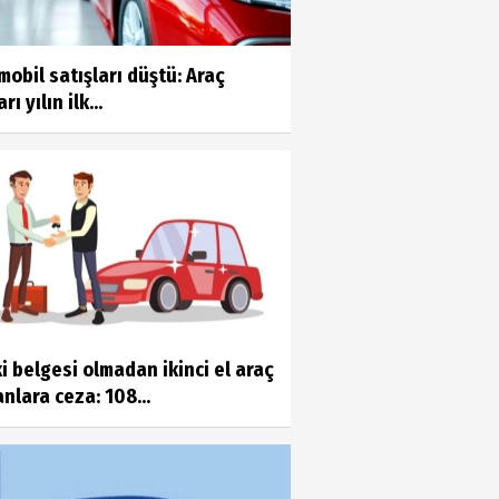
obil satışları düştü: Araç
rı yılın ilk...
i belgesi olmadan ikinci el araç
nlara ceza: 108...