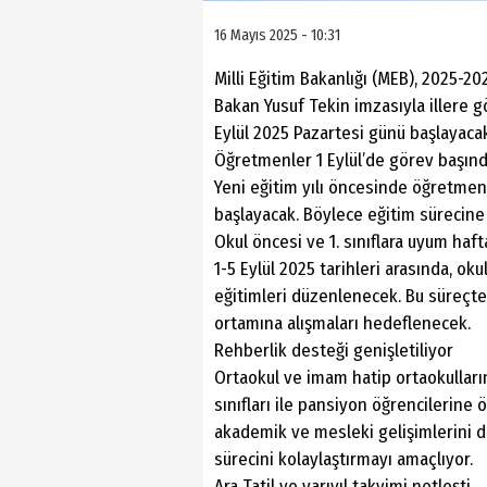
16 Mayıs 2025 - 10:31
Milli Eğitim Bakanlığı (MEB), 2025-20
Bakan Yusuf Tekin imzasıyla illere 
Eylül 2025 Pazartesi günü başlayac
Öğretmenler 1 Eylül’de görev başın
Yeni eğitim yılı öncesinde öğretmenl
başlayacak. Böylece eğitim sürecine 
Okul öncesi ve 1. sınıflara uyum haft
1-5 Eylül 2025 tarihleri arasında, oku
eğitimleri düzenlenecek. Bu süreçte
ortamına alışmaları hedeflenecek.
Rehberlik desteği genişletiliyor
Ortaokul ve imam hatip ortaokullarını
sınıfları ile pansiyon öğrencilerine 
akademik ve mesleki gelişimlerini 
sürecini kolaylaştırmayı amaçlıyor.
Ara Tatil ve yarıyıl takvimi netleşti