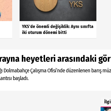
YKS'de önemli değişiklik: Aynı sınıfta
iki oturum dönemi bitti
rayna heyetleri arasındaki gö
ğı Dolmabahçe Çalışma Ofisi’nde düzenlenen barış mü
ntısı başladı.
İlg