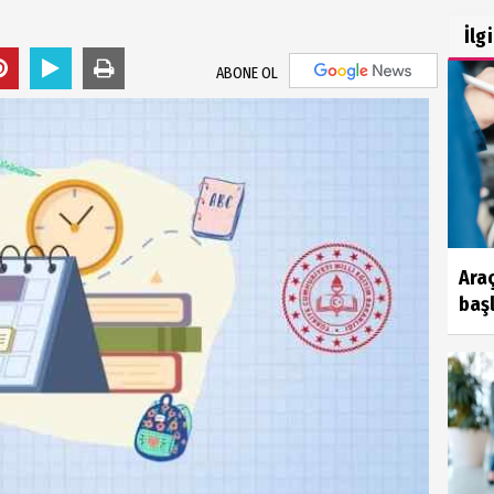
İlg
ABONE OL
Ara
başl