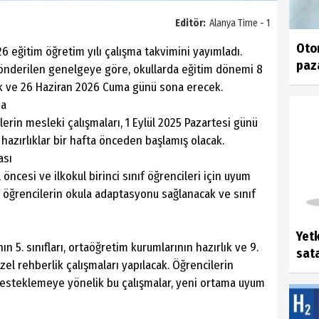
Editör:
Alanya Time - 1
Otom
26 eğitim öğretim yılı çalışma takvimini yayımladı.
paza
gönderilen genelgeye göre, okullarda eğitim dönemi 8
ak ve 26 Haziran 2026 Cuma günü sona erecek.
da
erin mesleki çalışmaları, 1 Eylül 2025 Pazartesi günü
hazırlıklar bir hafta önceden başlamış olacak.
ası
l öncesi ve ilkokul birinci sınıf öğrencileri için uyum
 öğrencilerin okula adaptasyonu sağlanacak ve sınıf
Yetk
n 5. sınıfları, ortaöğretim kurumlarının hazırlık ve 9.
sata
özel rehberlik çalışmaları yapılacak. Öğrencilerin
desteklemeye yönelik bu çalışmalar, yeni ortama uyum