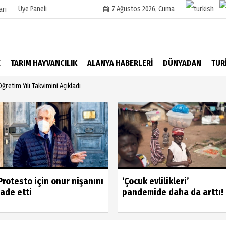
Üye Paneli
7 Ağustos 2026, Cuma
arı
mu
Köşe Yazarları
E
TARIM HAYVANCILIK
ALANYA HABERLERİ
DÜNYADAN
TUR
şetleri
Video Galeri
retim Yılı Takvimini Açıkladı
Foto Galeri
r
Protesto için onur nişanını
‘Çocuk evlilikleri’
iade etti
pandemide daha da arttı!