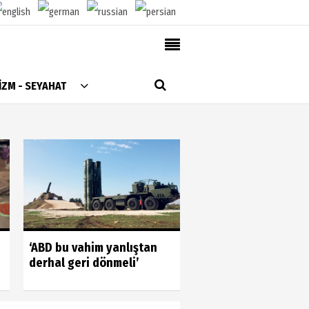
AlanyaTime TV
İZM - SEYAHAT
Moovit
Alanya-Gazipaşa & Antalya Canlı Uçak Seyir
Takip
Künye
Gönüllülerin gücün
‘ABD bu vahim yanlıştan
gördük
derhal geri dönmeli’