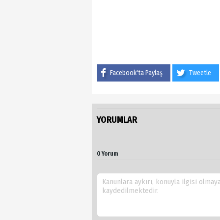
Facebook'ta Paylaş
Tweetle
YORUMLAR
0 Yorum