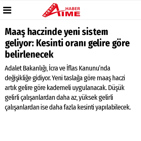
Maaş haczinde yeni sistem
Üye Paneli
Hava
Köşe
AlanyaTime
geliyor: Kesinti oranı gelire göre
Durumu
Yazarları
TV
Haber
belirlenecek
Arşivi
Gazete
Video
Moovit
Manşetleri
Galeri
Dergi
Alanya-
Adalet Bakanlığı, İcra ve İflas Kanunu’nda
Arşivi
Anketler
Foto
Gazipaşa
Galeri
& Antalya
Günün
Biyografiler
değişikliğe gidiyor. Yeni taslağa göre maaş haczi
Canlı Uçak
Haberleri
Seyir
artık gelire göre kademeli uygulanacak. Düşük
Takip
gelirli çalışanlardan daha az, yüksek gelirli
Künye
çalışanlardan ise daha fazla kesinti yapılabilecek.