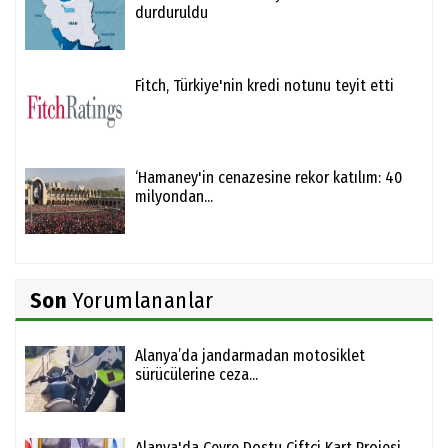
durduruldu
Fitch, Türkiye'nin kredi notunu teyit etti
‘Hamaney'in cenazesine rekor katılım: 40
milyondan...
Son
Yorumlananlar
Alanya’da jandarmadan motosiklet
sürücülerine ceza...
Alanya'da Çevre Dostu Çiftçi Kart Projesi