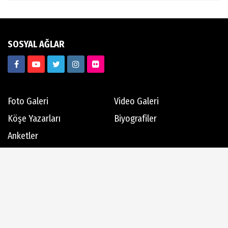
SOSYAL AĞLAR
Foto Galeri
Video Galeri
Köşe Yazarları
Biyografiler
Anketler
Hava Durumu
Günün Haberleri
Gazete Manşetleri
Haber Arşivi
Dergi Arşivi
Üye Paneli