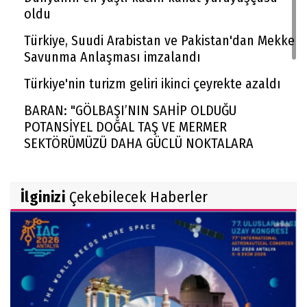
oldu
Türkiye, Suudi Arabistan ve Pakistan'dan Mekke
Savunma Anlaşması imzalandı
Türkiye'nin turizm geliri ikinci çeyrekte azaldı
BARAN: "GÖLBAŞI’NIN SAHİP OLDUĞU
POTANSİYEL DOĞAL TAŞ VE MERMER
SEKTÖRÜMÜZÜ DAHA GÜÇLÜ NOKTALARA
TAŞIYACAKTIR"
Rekabet Kurumu market zincirinin devrine
İlginizi
Çekebilecek Haberler
'koşullu izin' verdi
FAA yüzlerce Boeing 737 Max uçağında çatlak
incelemesi istedi
Trendyol 1. Lig'de yeni sezon başlıyor