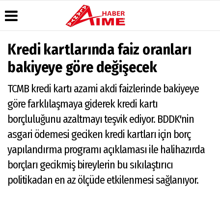
Kredi kartlarında faiz oranları
Üye Paneli
Hava
Köşe
AlanyaTime
bakiyeye göre değişecek
Durumu
Yazarları
TV
Haber
Arşivi
Gazete
Video
Moovit
TCMB kredi kartı azami akdi faizlerinde bakiyeye
Manşetleri
Galeri
Dergi
Alanya-
göre farklılaşmaya giderek kredi kartı
Arşivi
Anketler
Foto
Gazipaşa
Galeri
& Antalya
borçluluğunu azaltmayı teşvik ediyor. BDDK'nin
Günün
Biyografiler
Canlı Uçak
Haberleri
Seyir
asgari ödemesi geciken kredi kartları için borç
Takip
yapılandırma programı açıklaması ile halihazırda
Künye
borçları gecikmiş bireylerin bu sıkılaştırıcı
politikadan en az ölçüde etkilenmesi sağlanıyor.