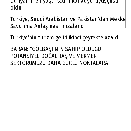
Dünyanın en yaşlı kadın kanat yürüyüşçüsü
oldu
Türkiye, Suudi Arabistan ve Pakistan'dan Mekke
Savunma Anlaşması imzalandı
Türkiye'nin turizm geliri ikinci çeyrekte azaldı
BARAN: "GÖLBAŞI’NIN SAHİP OLDUĞU
POTANSİYEL DOĞAL TAŞ VE MERMER
SEKTÖRÜMÜZÜ DAHA GÜÇLÜ NOKTALARA
TAŞIYACAKTIR"
Rekabet Kurumu market zincirinin devrine
'koşullu izin' verdi
FAA yüzlerce Boeing 737 Max uçağında çatlak
incelemesi istedi
Trendyol 1. Lig'de yeni sezon başlıyor