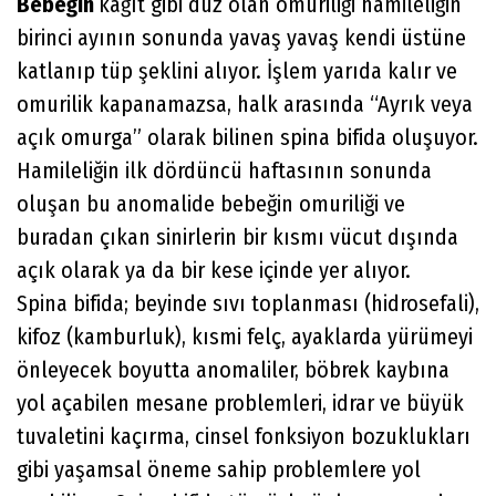
Bebeğin
kağıt gibi düz olan omuriliği hamileliğin
birinci ayının sonunda yavaş yavaş kendi üstüne
katlanıp tüp şeklini alıyor. İşlem yarıda kalır ve
omurilik kapanamazsa, halk arasında “Ayrık veya
açık omurga” olarak bilinen spina bifida oluşuyor.
Hamileliğin ilk dördüncü haftasının sonunda
oluşan bu anomalide bebeğin omuriliği ve
buradan çıkan sinirlerin bir kısmı vücut dışında
açık olarak ya da bir kese içinde yer alıyor.
Spina bifida; beyinde sıvı toplanması (hidrosefali),
kifoz (kamburluk), kısmi felç, ayaklarda yürümeyi
önleyecek boyutta anomaliler, böbrek kaybına
yol açabilen mesane problemleri, idrar ve büyük
tuvaletini kaçırma, cinsel fonksiyon bozuklukları
gibi yaşamsal öneme sahip problemlere yol