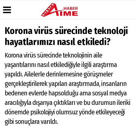
Korona virüs sürecinde teknoloji
Üye Paneli
Hava
Köşe
AlanyaTime
hayatlarımızı nasıl etkiledi?
Durumu
Yazarları
TV
Haber
Arşivi
Gazete
Video
Moovit
Korona virüs sürecinde teknolojinin aile
Manşetleri
Galeri
Dergi
Alanya-
yaşantılarını nasıl etkilediğiyle ilgili araştırma
Arşivi
Anketler
Foto
Gazipaşa
Galeri
& Antalya
yapıldı. Ailelerle derinlemesine görüşmeler
Günün
Biyografiler
Canlı Uçak
Haberleri
Seyir
gerçekleştirilerek yapılan araştırmada, insanların
Takip
bedenen evlerde hapsolduğu ama sosyal medya
Künye
aracılığıyla dışarıya çıktıkları ve bu durumun ileriki
dönemde psikolojiyi olumsuz yönde etkileyeceği
gibi sonuçlara varıldı.