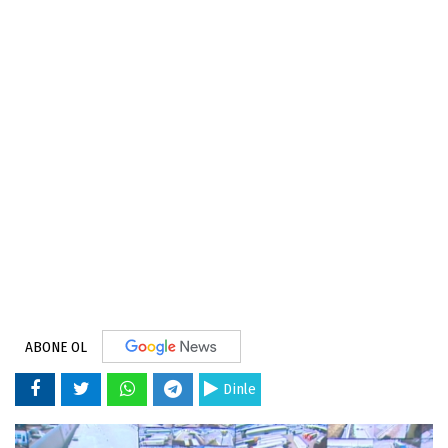
ABONE OL
Dinle