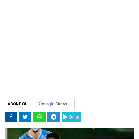
ABONE OL
Dinle