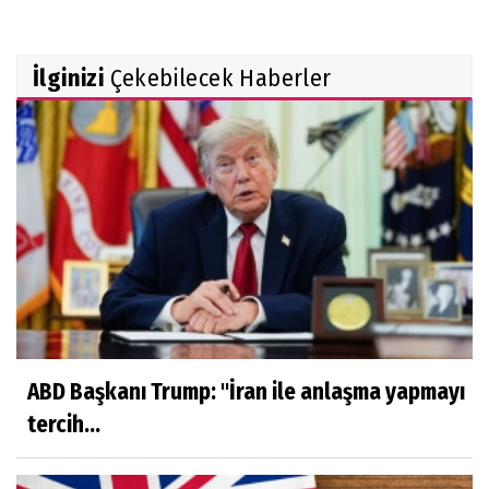
TAŞIYACAKTIR"
Rekabet Kurumu market zincirinin devrine
İlginizi
Çekebilecek Haberler
'koşullu izin' verdi
FAA yüzlerce Boeing 737 Max uçağında çatlak
incelemesi istedi
Trendyol 1. Lig'de yeni sezon başlıyor
ABD Başkanı Trump: "İran ile anlaşma yapmayı
tercih...