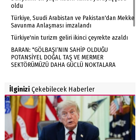
oldu
Türkiye, Suudi Arabistan ve Pakistan'dan Mekke
Savunma Anlaşması imzalandı
Türkiye'nin turizm geliri ikinci çeyrekte azaldı
BARAN: "GÖLBAŞI’NIN SAHİP OLDUĞU
POTANSİYEL DOĞAL TAŞ VE MERMER
SEKTÖRÜMÜZÜ DAHA GÜÇLÜ NOKTALARA
TAŞIYACAKTIR"
Rekabet Kurumu market zincirinin devrine
İlginizi
Çekebilecek Haberler
'koşullu izin' verdi
FAA yüzlerce Boeing 737 Max uçağında çatlak
incelemesi istedi
Trendyol 1. Lig'de yeni sezon başlıyor