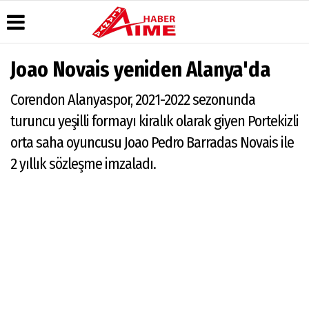
Joao Novais yeniden Alanya'da
Üye Paneli
Hava
Köşe
AlanyaTime
Corendon Alanyaspor, 2021-2022 sezonunda
Durumu
Yazarları
TV
Haber
Arşivi
Gazete
Video
Moovit
turuncu yeşilli formayı kiralık olarak giyen Portekizli
Manşetleri
Galeri
Dergi
Alanya-
orta saha oyuncusu Joao Pedro Barradas Novais ile
Arşivi
Anketler
Foto
Gazipaşa
Galeri
& Antalya
2 yıllık sözleşme imzaladı.
Günün
Biyografiler
Canlı Uçak
Haberleri
Seyir
Takip
Künye