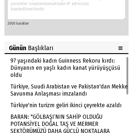
Günün
Başlıkları
97 yaşındaki kadın Guinness Rekoru kırdı:
Dünyanın en yaşlı kadın kanat yürüyüşçüsü
oldu
Türkiye, Suudi Arabistan ve Pakistan'dan Mekke
Savunma Anlaşması imzalandı
Türkiye'nin turizm geliri ikinci çeyrekte azaldı
BARAN: "GÖLBAŞI’NIN SAHİP OLDUĞU
POTANSİYEL DOĞAL TAŞ VE MERMER
SEKTÖRÜMÜZÜ DAHA GÜÇLÜ NOKTALARA