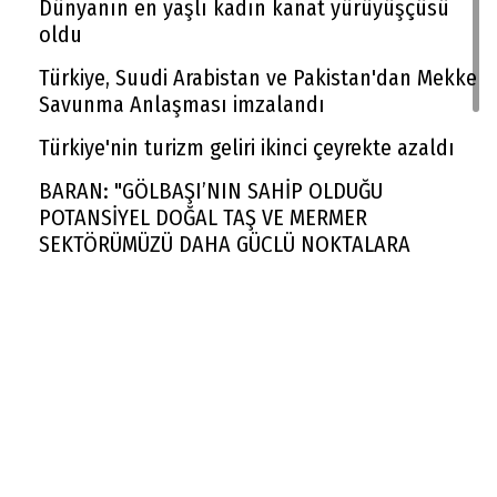
Dünyanın en yaşlı kadın kanat yürüyüşçüsü
oldu
Türkiye, Suudi Arabistan ve Pakistan'dan Mekke
Savunma Anlaşması imzalandı
Türkiye'nin turizm geliri ikinci çeyrekte azaldı
BARAN: "GÖLBAŞI’NIN SAHİP OLDUĞU
POTANSİYEL DOĞAL TAŞ VE MERMER
SEKTÖRÜMÜZÜ DAHA GÜÇLÜ NOKTALARA
TAŞIYACAKTIR"
Rekabet Kurumu market zincirinin devrine
'koşullu izin' verdi
FAA yüzlerce Boeing 737 Max uçağında çatlak
incelemesi istedi
Trendyol 1. Lig'de yeni sezon başlıyor