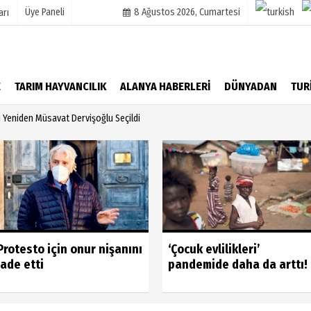
Üye Paneli
8 Ağustos 2026, Cumartesi
arı
mu
Köşe Yazarları
E
TARIM HAYVANCILIK
ALANYA HABERLERİ
DÜNYADAN
TUR
şetleri
Video Galeri
ı Yeniden Müsavat Dervişoğlu Seçildi
Foto Galeri
r
Protesto için onur nişanını
‘Çocuk evlilikleri’
iade etti
pandemide daha da arttı!