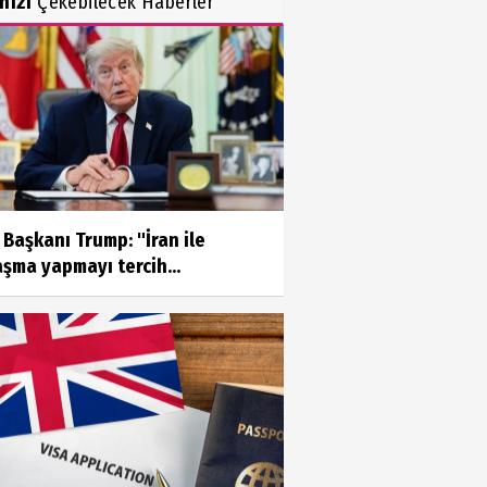
inizi
Çekebilecek Haberler
Başkanı Trump: "İran ile
şma yapmayı tercih...