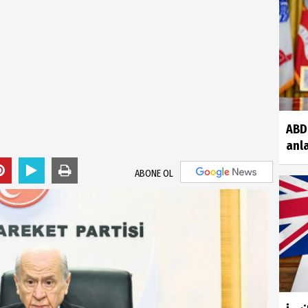
ABD 
anla
ABONE OL