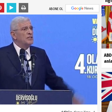
İlg
ABONE OL
ABD 
anla