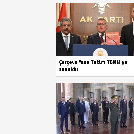
Çerçeve Yasa Teklifi TBMM'ye
sunuldu