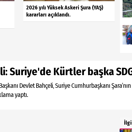
2026 yılı Yüksek Askeri Şura (YAŞ)
kararları açıklandı.
li: Suriye'de Kürtler başka SD
el Başkanı Devlet Bahçeli, Suriye Cumhurbaşkanı Şara’nı
ıklama yaptı.
İlg