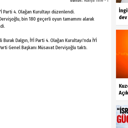
Editör:
Alanya Time - 1
İngi
 Parti 4. Olağan Kurultayı düzenlendi.
dev 
ervişoğlu, bin 180 geçerli oyun tamamını alarak
di.
i Burak Dalgın, İYİ Parti 4. Olağan Kurultayı'nda İYİ
İ Parti Genel Başkanı Müsavat Dervişoğlu taktı.
Kuze
Açık