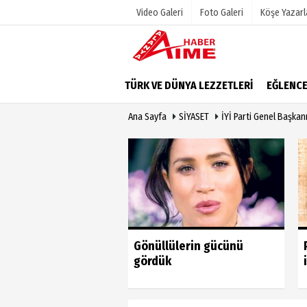
Video Galeri
Foto Galeri
Köşe Yazarl
Üye Paneli
Hava Duru
TÜRK VE DÜNYA LEZZETLERİ
EĞLENC
Haber Arşivi
Gazete Man
Ana Sayfa
SİYASET
İYİ Parti Genel Başkan
Dergi Arşivi
Anketler
Günün Haberleri
Biyografile
u vahim yanlıştan
Gönüllülerin gücünü
 geri dönmeli’
gördük