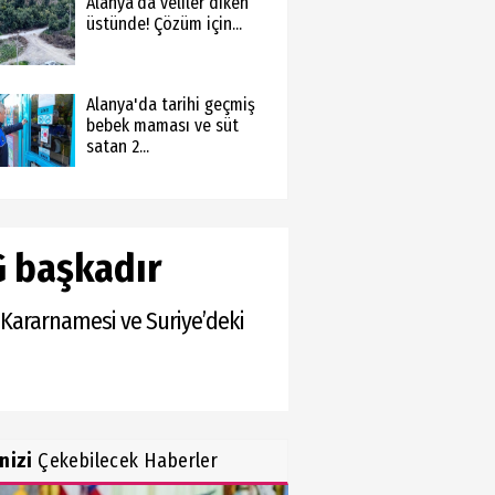
Alanya’da veliler diken
üstünde! Çözüm için...
Alanya'da tarihi geçmiş
bebek maması ve süt
satan 2...
G başkadır
n Kararnamesi ve Suriye’deki
inizi
Çekebilecek Haberler