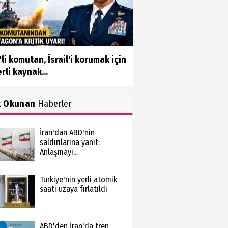
li komutan, İsrail'i korumak için
rli kaynak...
k Okunan
Haberler
İran'dan ABD'nin
saldırılarına yanıt:
Anlaşmayı...
Türkiye'nin yerli atomik
saati uzaya fırlatıldı
ABD'den İran'da tren