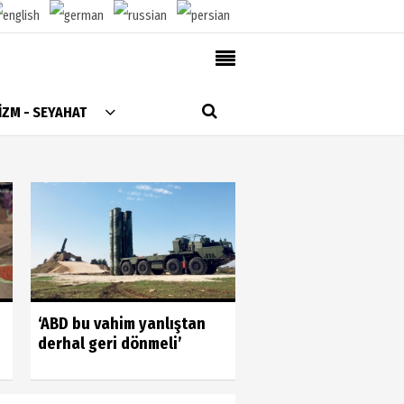
AlanyaTime TV
İZM - SEYAHAT
Moovit
Alanya-Gazipaşa & Antalya Canlı Uçak Seyir
Takip
Künye
Gönüllülerin gücün
‘ABD bu vahim yanlıştan
gördük
derhal geri dönmeli’