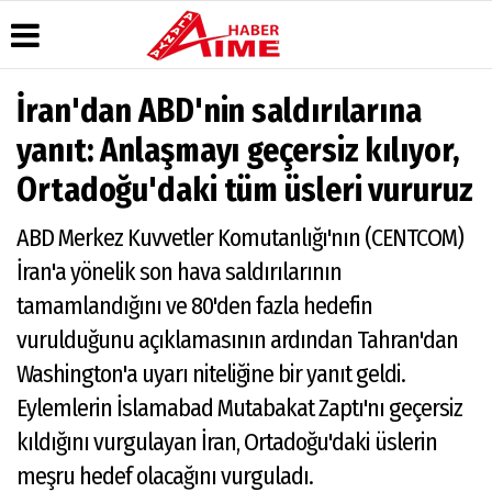
İran'dan ABD'nin saldırılarına
Üye Paneli
Hava
Köşe
AlanyaTime
yanıt: Anlaşmayı geçersiz kılıyor,
Durumu
Yazarları
TV
Haber
Ortadoğu'daki tüm üsleri vururuz
Arşivi
Gazete
Video
Moovit
Manşetleri
Galeri
Dergi
Alanya-
ABD Merkez Kuvvetler Komutanlığı'nın (CENTCOM)
Arşivi
Anketler
Foto
Gazipaşa
Galeri
& Antalya
Günün
Biyografiler
İran'a yönelik son hava saldırılarının
Canlı Uçak
Haberleri
Seyir
tamamlandığını ve 80'den fazla hedefin
Takip
vurulduğunu açıklamasının ardından Tahran'dan
Künye
Washington'a uyarı niteliğine bir yanıt geldi.
Eylemlerin İslamabad Mutabakat Zaptı'nı geçersiz
kıldığını vurgulayan İran, Ortadoğu'daki üslerin
meşru hedef olacağını vurguladı.