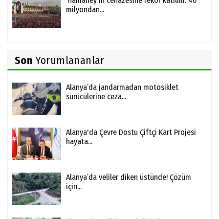
‘Hamaney'in cenazesine rekor katılım: 40
milyondan...
Son
Yorumlananlar
Alanya’da jandarmadan motosiklet
sürücülerine ceza...
Alanya'da Çevre Dostu Çiftçi Kart Projesi
hayata...
Alanya’da veliler diken üstünde! Çözüm
için...