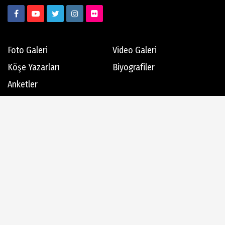
Foto Galeri
Video Galeri
Köşe Yazarları
Biyografiler
Anketler
Hava Durumu
Günün Haberleri
Gazete Manşetleri
Haber Arşivi
Dergi Arşivi
Üye Paneli
AlanyaTime TV
Moovit
Alanya-Gazipaşa & Antalya Canlı Uçak Seyir Takip
Künye
İletişim
Çerez Politikası
Gizlilik İlkeleri
Rss