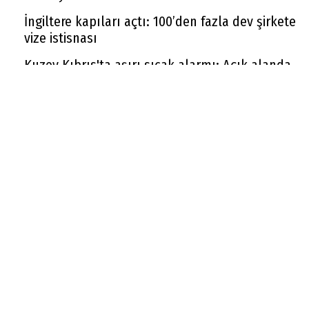
İngiltere kapıları açtı: 100’den fazla dev şirkete
vize istisnası
Kuzey Kıbrıs'ta aşırı sıcak alarmı: Açık alanda
çalışmak yasaklandı
Sigara zammı devam ediyor: Bir gruba daha 10
TL zam geldi
Yeni metrekare bedelleri belli oldu, emlak
vergisi buna göre hesaplanacak
Cumhurbaşkanı Erdoğan: ''Terörsüz Türkiye
kanun teklifi hayırlı olsun''