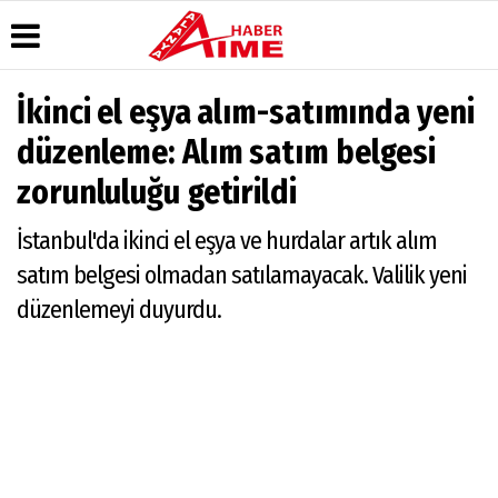
İkinci el eşya alım-satımında yeni
Üye Paneli
Hava
Köşe
AlanyaTime
düzenleme: Alım satım belgesi
Durumu
Yazarları
TV
Haber
zorunluluğu getirildi
Arşivi
Gazete
Video
Moovit
Manşetleri
Galeri
Dergi
Alanya-
İstanbul'da ikinci el eşya ve hurdalar artık alım
Arşivi
Anketler
Foto
Gazipaşa
Galeri
& Antalya
Günün
Biyografiler
satım belgesi olmadan satılamayacak. Valilik yeni
Canlı Uçak
Haberleri
Seyir
düzenlemeyi duyurdu.
Takip
Künye