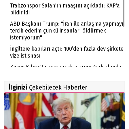
Trabzonspor Salah'ın maaşını açıkladı: KAP'a
bildirildi
ABD Başkanı Trump: "İran ile anlaşma yapmayı
tercih ederim çünkü insanları öldürmek
istemiyorum"
İngiltere kapıları açtı: 100’den fazla dev şirkete
vize istisnası
Kuzey Kıbrıs'ta aşırı sıcak alarmı: Açık alanda
çalışmak yasaklandı
Sigara zammı devam ediyor: Bir gruba daha 10
İlginizi
Çekebilecek Haberler
TL zam geldi
Yeni metrekare bedelleri belli oldu, emlak
vergisi buna göre hesaplanacak
Cumhurbaşkanı Erdoğan: ''Terörsüz Türkiye
kanun teklifi hayırlı olsun''