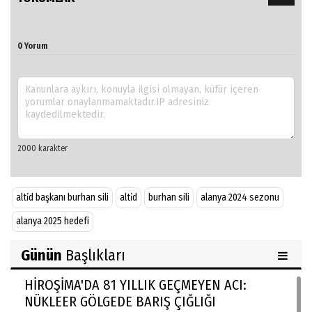
0 Yorum
alti̇d başkanı burhan sili
alti̇d
burhan sili
alanya 2024 sezonu
alanya 2025 hedefi
Günün
Başlıkları
HİROŞİMA'DA 81 YILLIK GEÇMEYEN ACI:
NÜKLEER GÖLGEDE BARIŞ ÇIĞLIĞI