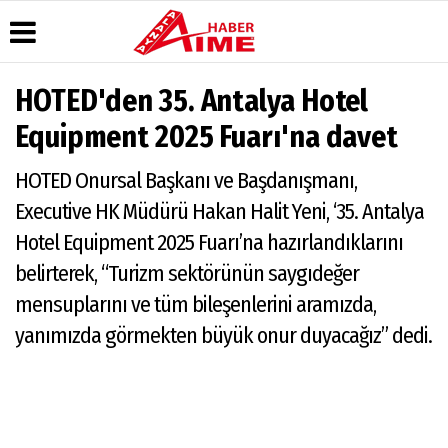
HOTED'den 35. Antalya Hotel
Üye Paneli
Hava
Köşe
AlanyaTime
Equipment 2025 Fuarı'na davet
Durumu
Yazarları
TV
Haber
Arşivi
Gazete
Video
Moovit
HOTED Onursal Başkanı ve Başdanışmanı,
Manşetleri
Galeri
Dergi
Alanya-
Executive HK Müdürü Hakan Halit Yeni, ‘35. Antalya
Arşivi
Anketler
Foto
Gazipaşa
Galeri
& Antalya
Hotel Equipment 2025 Fuarı’na hazırlandıklarını
Günün
Biyografiler
Canlı Uçak
Haberleri
Seyir
belirterek, “Turizm sektörünün saygıdeğer
Takip
mensuplarını ve tüm bileşenlerini aramızda,
Künye
yanımızda görmekten büyük onur duyacağız” dedi.