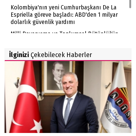
Kolombiya'nın yeni Cumhurbaşkanı De La
Espriella göreve başladı: ABD'den 1 milyar
dolarlık güvenlik yardımı
Milli Dayanışma ve Toplumsal Bütünlüğün
Güçlendirilmesi kanun teklifi Adalet
Komisyonu'nda kabul edildi
İlginizi
Çekebilecek Haberler
McGregor UFC'ye dönüyor