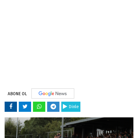
ABONE OL
Dinle