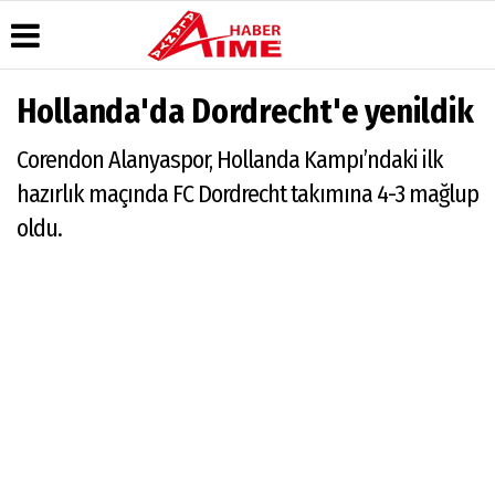
Hollanda'da Dordrecht'e yenildik
Üye Paneli
Hava
Köşe
AlanyaTime
Corendon Alanyaspor, Hollanda Kampı’ndaki ilk
Durumu
Yazarları
TV
Haber
Arşivi
Gazete
Video
Moovit
hazırlık maçında FC Dordrecht takımına 4-3 mağlup
Manşetleri
Galeri
Dergi
Alanya-
oldu.
Arşivi
Anketler
Foto
Gazipaşa
Galeri
& Antalya
Günün
Biyografiler
Canlı Uçak
Haberleri
Seyir
Takip
Künye