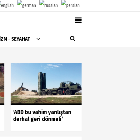
AlanyaTime TV
İZM - SEYAHAT
Moovit
Alanya-Gazipaşa & Antalya Canlı Uçak Seyir
Takip
Künye
Gönüllülerin gücün
‘ABD bu vahim yanlıştan
gördük
derhal geri dönmeli’