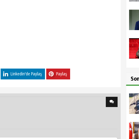
Linkedin'de Paylaş
Paylaş
So