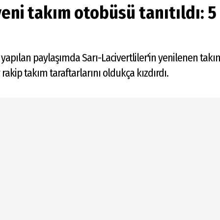
ni takım otobüsü tanıtıldı: 5 
apılan paylaşımda Sarı-Lacivertliler'in yenilenen takı
rakip takım taraftarlarını oldukça kızdırdı.