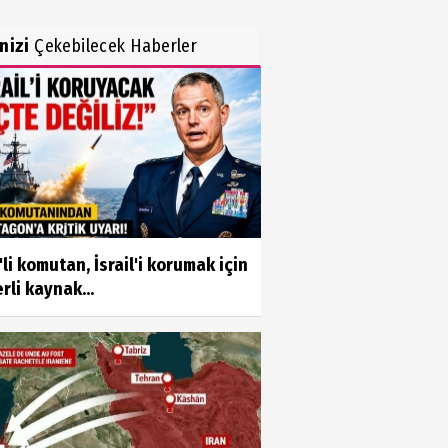
inizi
Çekebilecek Haberler
li komutan, İsrail'i korumak için
rli kaynak...