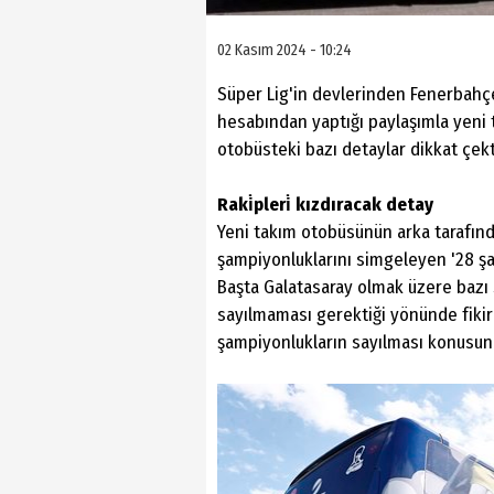
02 Kasım 2024 - 10:24
Süper Lig'in devlerinden Fenerbahçe
hesabından yaptığı paylaşımla yeni 
otobüsteki bazı detaylar dikkat çekt
Raki̇pleri̇ kızdıracak detay
Yeni takım otobüsünün arka tarafında
şampiyonluklarını simgeleyen '28 şa
Başta Galatasaray olmak üzere bazı S
sayılmaması gerektiği yönünde fikir 
şampiyonlukların sayılması konusund