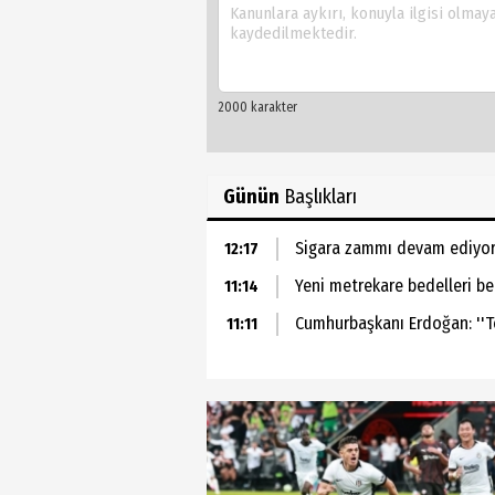
Günün
Başlıkları
Sigara zammı devam ediyor:
12:17
Yeni metrekare bedelleri be
11:14
Cumhurbaşkanı Erdoğan: ''Ter
11:11