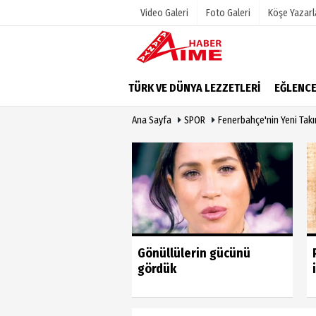
Video Galeri
Foto Galeri
Köşe Yazarl
Üye Paneli
Hava Duru
TÜRK VE DÜNYA LEZZETLERİ
EĞLENC
Haber Arşivi
Gazete Man
Ana Sayfa
SPOR
Fenerbahçe'nin Yeni Takı
Dergi Arşivi
Anketler
Günün Haberleri
Biyografile
u vahim yanlıştan
Gönüllülerin gücünü
 geri dönmeli’
gördük