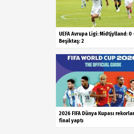
UEFA Avrupa Ligi: Midtjylland: 0 
Beşiktaş: 2
2026 FIFA Dünya Kupası rekorla
final yaptı