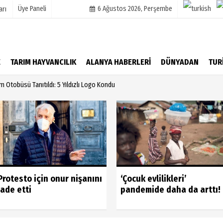
Üye Paneli
6 Ağustos 2026, Perşembe
arı
mu
Köşe Yazarları
E
TARIM HAYVANCILIK
ALANYA HABERLERİ
DÜNYADAN
TUR
şetleri
Video Galeri
m Otobüsü Tanıtıldı: 5 Yıldızlı Logo Kondu
Foto Galeri
r
Protesto için onur nişanını
‘Çocuk evlilikleri’
iade etti
pandemide daha da arttı!