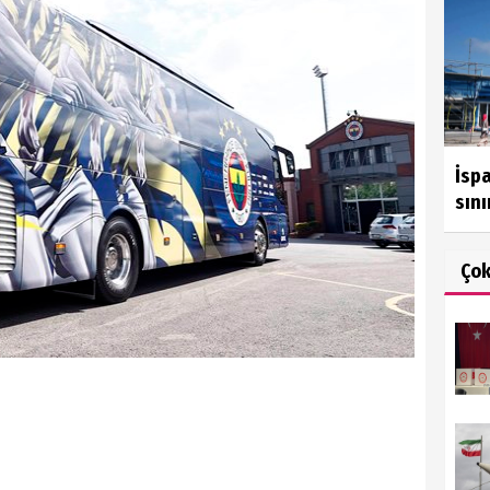
İspa
sını
Ço