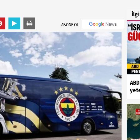
İlg
ABONE OL
ABD'
yete