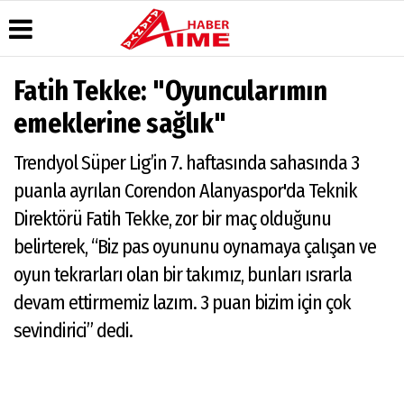
Fatih Tekke: "Oyuncularımın
Üye Paneli
Hava
Köşe
AlanyaTime
emeklerine sağlık"
Durumu
Yazarları
TV
Haber
Arşivi
Gazete
Video
Moovit
Trendyol Süper Lig’in 7. haftasında sahasında 3
Manşetleri
Galeri
Dergi
Alanya-
puanla ayrılan Corendon Alanyaspor'da Teknik
Arşivi
Anketler
Foto
Gazipaşa
Galeri
& Antalya
Direktörü Fatih Tekke, zor bir maç olduğunu
Günün
Biyografiler
Canlı Uçak
Haberleri
Seyir
belirterek, “Biz pas oyununu oynamaya çalışan ve
Takip
oyun tekrarları olan bir takımız, bunları ısrarla
Künye
devam ettirmemiz lazım. 3 puan bizim için çok
sevindirici” dedi.