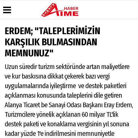
ERDEM; "TALEPLERİMİZİN
Üye Paneli
Hava
Köşe
AlanyaTime
KARŞILIK BULMASINDAN
Durumu
Yazarları
TV
Haber
MEMNUNUZ"
Arşivi
Gazete
Video
Moovit
Manşetleri
Galeri
Dergi
Alanya-
Uzun süredir turizm sektöründe artan maliyetlere
Arşivi
Anketler
Foto
Gazipaşa
Galeri
& Antalya
Günün
Biyografiler
ve kur baskısına dikkat çekerek bazı vergi
Canlı Uçak
Haberleri
Seyir
uygulamalarında iyileştirme ve destek paketleri
Takip
açıklanması konusunda taleplerini dile getiren
Künye
Alanya Ticaret be Sanayi Odası Başkanı Eray Erdem,
Turizmcilere yönelik açıklanan 60 milyar TL'lik
destek paketi ve konaklama vergisinin yıl sonuna
kadar yüzde 1'e indirilmesini memnuniyetle