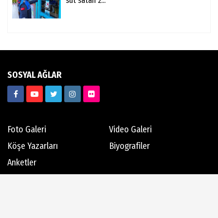
süt satan 2...
SOSYAL AĞLAR
Foto Galeri
Video Galeri
Köşe Yazarları
Biyografiler
Anketler
Hava Durumu
Günün Haberleri
Gazete Manşetleri
Haber Arşivi