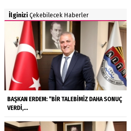
Rekabet Kurumu market zincirinin devrine
İlginizi
Çekebilecek Haberler
'koşullu izin' verdi
FAA yüzlerce Boeing 737 Max uçağında çatlak
incelemesi istedi
Trendyol 1. Lig'de yeni sezon başlıyor
BAŞKAN ERDEM: “BİR TALEBİMİZ DAHA SONUÇ
VERDİ,...