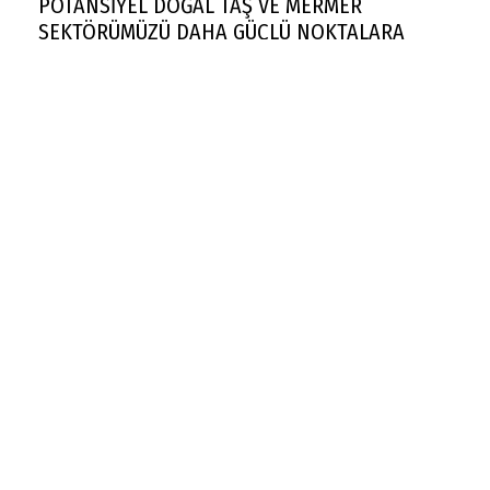
POTANSİYEL DOĞAL TAŞ VE MERMER
SEKTÖRÜMÜZÜ DAHA GÜÇLÜ NOKTALARA
TAŞIYACAKTIR"
Rekabet Kurumu market zincirinin devrine
'koşullu izin' verdi
FAA yüzlerce Boeing 737 Max uçağında çatlak
incelemesi istedi
Trendyol 1. Lig'de yeni sezon başlıyor