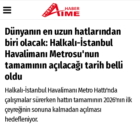
Dünyanın en uzun hatlarından
Üye Paneli
Hava
Köşe
AlanyaTime
biri olacak: Halkalı-İstanbul
Durumu
Yazarları
TV
Haber
Havalimanı Metrosu'nun
Arşivi
Gazete
Video
Moovit
Manşetleri
Galeri
Dergi
Alanya-
tamamının açılacağı tarih belli
Arşivi
Anketler
Foto
Gazipaşa
Galeri
& Antalya
oldu
Günün
Biyografiler
Canlı Uçak
Haberleri
Seyir
Halkalı-İstanbul Havalimanı Metro Hattı'nda
Takip
Künye
çalışmalar sürerken hattın tamamının 2026'nın ilk
çeyreğinin sonuna kalmadan açılması
hedefleniyor.