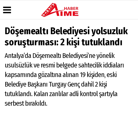
Döşemealtı Belediyesi yolsuzluk
Üye Paneli
Hava
Köşe
AlanyaTime
soruşturması: 2 kişi tutuklandı
Durumu
Yazarları
TV
Haber
Arşivi
Gazete
Video
Moovit
Antalya’da Döşemealtı Belediyesi’ne yönelik
Manşetleri
Galeri
Dergi
Alanya-
usulsüzlük ve resmi belgede sahtecilik iddiaları
Arşivi
Anketler
Foto
Gazipaşa
Galeri
& Antalya
kapsamında gözaltına alınan 19 kişiden, eski
Günün
Biyografiler
Canlı Uçak
Haberleri
Seyir
Belediye Başkanı Turgay Genç dahil 2 kişi
Takip
tutuklandı. Kalan zanlılar adli kontrol şartıyla
Künye
serbest bırakıldı.