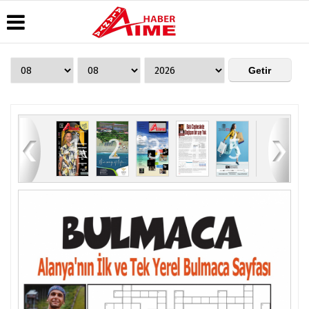
Üye Paneli
Hava
Köşe
AlanyaTime
Durumu
Yazarları
TV
Haber
Arşivi
Gazete
Video
Moovit
Manşetleri
Galeri
Dergi
Alanya-
84
1
2
3
4
5
6
Arşivi
Anketler
Foto
Gazipaşa
Galeri
& Antalya
Günün
Biyografiler
Canlı Uçak
Haberleri
Seyir
Takip
Künye