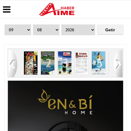
Üye Paneli
Hava
Köşe
AlanyaTime
Durumu
Yazarları
TV
Haber
Arşivi
Gazete
Video
Moovit
Manşetleri
Galeri
Dergi
Alanya-
84
1
2
3
4
5
6
Arşivi
Anketler
Foto
Gazipaşa
Galeri
& Antalya
Günün
Biyografiler
Canlı Uçak
Haberleri
Seyir
Takip
Künye