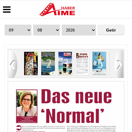
Üye Paneli
Hava
Köşe
AlanyaTime
Durumu
Yazarları
TV
Haber
Arşivi
Gazete
Video
Moovit
Manşetleri
Galeri
Dergi
Alanya-
84
1
2
3
4
5
6
Arşivi
Anketler
Foto
Gazipaşa
Galeri
& Antalya
Günün
Biyografiler
Canlı Uçak
Haberleri
Seyir
Takip
Künye