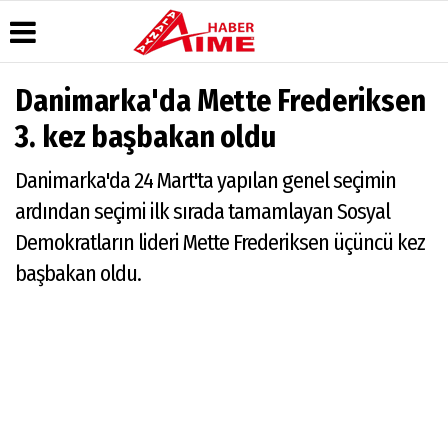
Danimarka'da Mette Frederiksen
Üye Paneli
Hava
Köşe
AlanyaTime
3. kez başbakan oldu
Durumu
Yazarları
TV
Haber
Arşivi
Gazete
Video
Moovit
Danimarka'da 24 Mart'ta yapılan genel seçimin
Manşetleri
Galeri
Dergi
Alanya-
ardından seçimi ilk sırada tamamlayan Sosyal
Arşivi
Anketler
Foto
Gazipaşa
Galeri
& Antalya
Demokratların lideri Mette Frederiksen üçüncü kez
Günün
Biyografiler
Canlı Uçak
Haberleri
Seyir
başbakan oldu.
Takip
Künye