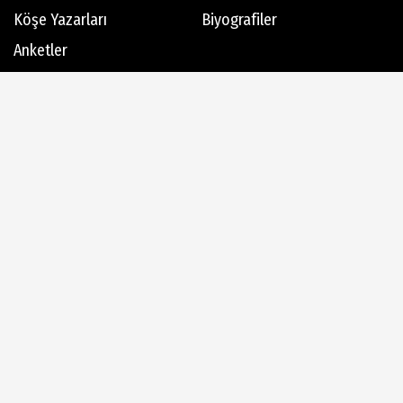
Köşe Yazarları
Biyografiler
Anketler
Hava Durumu
Günün Haberleri
Gazete Manşetleri
Haber Arşivi
Dergi Arşivi
Üye Paneli
AlanyaTime TV
Moovit
Alanya-Gazipaşa & Antalya Canlı Uçak Seyir Takip
Künye
İletişim
Çerez Politikası
Gizlilik İlkeleri
Rss