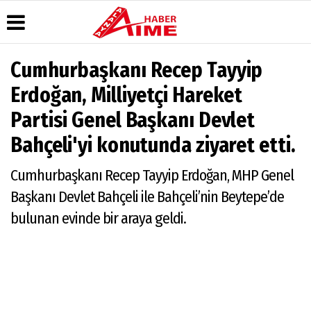
Cumhurbaşkanı Recep Tayyip
Üye Paneli
Hava
Köşe
AlanyaTime
Erdoğan, Milliyetçi Hareket
Durumu
Yazarları
TV
Haber
Partisi Genel Başkanı Devlet
Arşivi
Gazete
Video
Moovit
Manşetleri
Galeri
Dergi
Alanya-
Bahçeli'yi konutunda ziyaret etti.
Arşivi
Anketler
Foto
Gazipaşa
Galeri
& Antalya
Günün
Biyografiler
Cumhurbaşkanı Recep Tayyip Erdoğan, MHP Genel
Canlı Uçak
Haberleri
Seyir
Başkanı Devlet Bahçeli ile Bahçeli’nin Beytepe’de
Takip
bulunan evinde bir araya geldi.
Künye