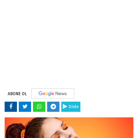
ABONE OL
Dinle