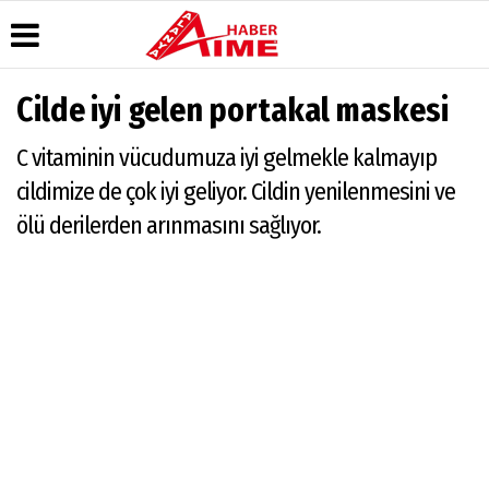
Cilde iyi gelen portakal maskesi
Üye Paneli
Hava
Köşe
AlanyaTime
C vitaminin vücudumuza iyi gelmekle kalmayıp
Durumu
Yazarları
TV
Haber
Arşivi
Gazete
Video
Moovit
cildimize de çok iyi geliyor. Cildin yenilenmesini ve
Manşetleri
Galeri
Dergi
Alanya-
ölü derilerden arınmasını sağlıyor.
Arşivi
Anketler
Foto
Gazipaşa
Galeri
& Antalya
Günün
Biyografiler
Canlı Uçak
Haberleri
Seyir
Takip
Künye