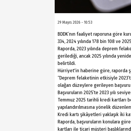
29 Mayıs 2026 - 10:53
BDDK’nın faaliyet raporuna göre kur
334, 2024 yılında 178 bin 108 ve 2025
Raporda, 2023 yılında deprem felake
gerilediği, ancak 2025 yılında yenide
belirtildi.
Hürriyet'in haberine göre, raporda 
“Deprem felaketinin etkisiyle 2023’t
olağan düzeylere gerileyen başvuru s
Başvuruların 2025’te 2023 yılı seviye
Temmuz 2025 tarihli kredi kartları b
yapılandırılmasına yönelik düzenleme
Kredi kartı şikâyetleri yaklaşık i̇ki ka
Raporda, başvuruların konulara göre 
kartları ile ticari müşteri başlıklarınd