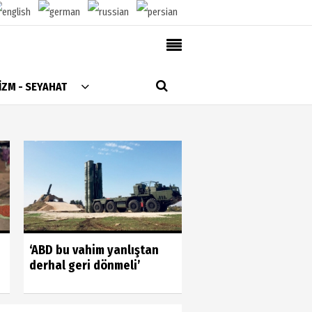
AlanyaTime TV
İZM - SEYAHAT
Moovit
Alanya-Gazipaşa & Antalya Canlı Uçak Seyir
Takip
Künye
Gönüllülerin gücün
‘ABD bu vahim yanlıştan
gördük
derhal geri dönmeli’