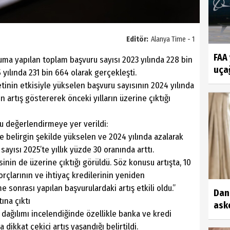
Editör:
Alanya Time - 1
FAA
uma yapılan toplam başvuru sayısı 2023 yılında 228 bin
uçağ
 yılında 231 bin 664 olarak gerçekleşti.
tinin etkisiyle yükselen başvuru sayısının 2024 yılında
n artış göstererek önceki yılların üzerine çıktığı
şu değerlendirmeye yer verildi:
e belirgin şekilde yükselen ve 2024 yılında azalarak
ayısı 2025’te yıllık yüzde 30 oranında arttı.
sinin de üzerine çıktığı görüldü. Söz konusu artışta, 10
orçlarının ve ihtiyaç kredilerinin yeniden
 sonrası yapılan başvurulardaki artış etkili oldu.”
Dan
tına çıktı
aske
dağılımı incelendiğinde özellikle banka ve kredi
a dikkat çekici artış yaşandığı belirtildi.