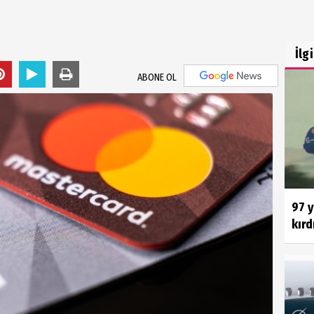
İlg
ABONE OL
97 
kırd