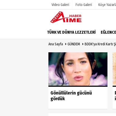
Video Galeri
Foto Galeri
Köşe Yazarl
Üye Paneli
Hava Duru
TÜRK VE DÜNYA LEZZETLERİ
EĞLENC
Haber Arşivi
Gazete Man
Ana Sayfa
GÜNDEM
BDDK'ya Kredi Kartı Şi
Dergi Arşivi
Anketler
Günün Haberleri
Biyografile
u vahim yanlıştan
Gönüllülerin gücünü
 geri dönmeli’
gördük