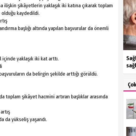
a ilişkin şikâyetlerin yaklaşık iki katına çıkarak toplam
 olduğu kaydedildi.
rtış
ndırma başlığı altında yapılan başvurular da önemli
Sağl
içinde yaklaşık iki kat arttı.
sağl
di
aşvuruların da belirgin şekilde arttığı görüldü.
Ço
 da toplam şikâyet hacmini artıran başlıklar arasında
 artış
da da yükseliş yaşandı.