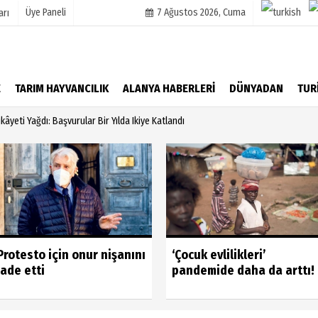
Üye Paneli
7 Ağustos 2026, Cuma
arı
mu
Köşe Yazarları
E
TARIM HAYVANCILIK
ALANYA HABERLERİ
DÜNYADAN
TUR
şetleri
Video Galeri
kâyeti Yağdı: Başvurular Bir Yılda Ikiye Katlandı
Foto Galeri
r
Protesto için onur nişanını
‘Çocuk evlilikleri’
iade etti
pandemide daha da arttı!