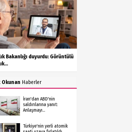
ık Bakanlığı duyurdu: Görüntülü
ık...
k Okunan
Haberler
İran'dan ABD'nin
saldırılarına yanıt:
Anlaşmayı...
Türkiye'nin yerli atomik
saati uzaya fırlatıldı