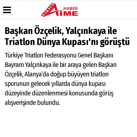
Başkan Özçelik, Yalçınkaya ile
Üye Paneli
Hava
Köşe
AlanyaTime
Triatlon Dünya Kupası'nı görüştü
Durumu
Yazarları
TV
Haber
Arşivi
Gazete
Video
Moovit
Türkiye Triatlon Federasyonu Genel Başkanı
Manşetleri
Galeri
Dergi
Alanya-
Bayram Yalçınkaya ile bir araya gelen Başkan
Arşivi
Anketler
Foto
Gazipaşa
Galeri
& Antalya
Özçelik, Alanya’da doğup büyüyen triatlon
Günün
Biyografiler
Canlı Uçak
Haberleri
Seyir
sporunun gelecek yıllarda dünya kupası
Takip
düzeyinde düzenlenmesi konusunda görüş
Künye
alışverişinde bulundu.