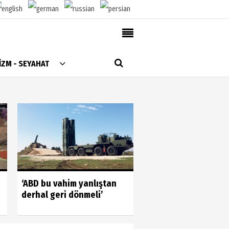
AlanyaTime TV
İZM - SEYAHAT
Moovit
Alanya-Gazipaşa & Antalya Canlı Uçak Seyir
Takip
Künye
Gönüllülerin gücün
‘ABD bu vahim yanlıştan
gördük
derhal geri dönmeli’