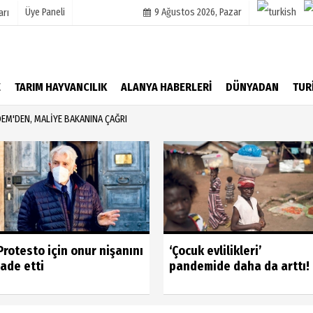
Üye Paneli
9 Ağustos 2026, Pazar
arı
mu
Köşe Yazarları
E
TARIM HAYVANCILIK
ALANYA HABERLERİ
DÜNYADAN
TUR
şetleri
Video Galeri
EM'DEN, MALİYE BAKANINA ÇAĞRI
Foto Galeri
r
Protesto için onur nişanını
‘Çocuk evlilikleri’
iade etti
pandemide daha da arttı!