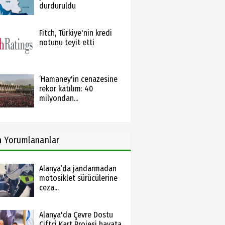
durduruldu
Fitch, Türkiye'nin kredi
notunu teyit etti
‘Hamaney'in cenazesine
rekor katılım: 40
milyondan...
n
Yorumlananlar
Alanya’da jandarmadan
motosiklet sürücülerine
ceza...
Alanya'da Çevre Dostu
Çiftçi Kart Projesi hayata...