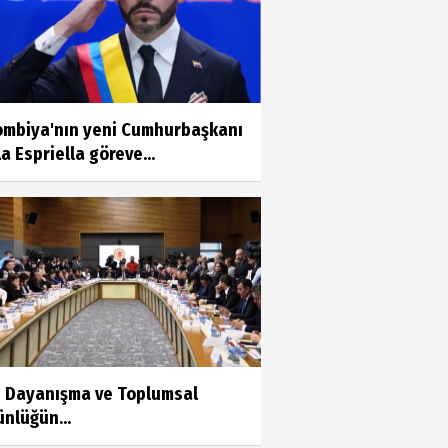
ombiya'nın yeni Cumhurbaşkanı
a Espriella göreve...
li Dayanışma ve Toplumsal
nlüğün...