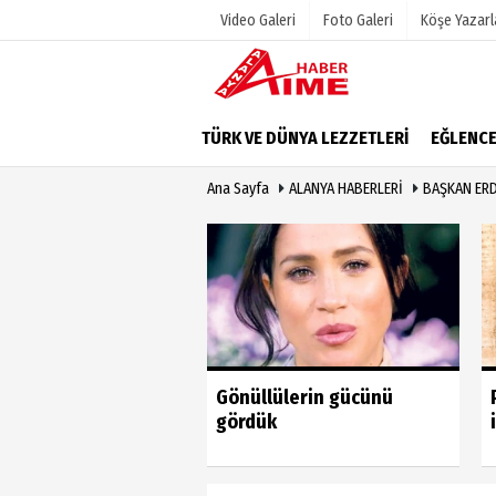
Video Galeri
Foto Galeri
Köşe Yazarl
Üye Paneli
Hava Duru
TÜRK VE DÜNYA LEZZETLERİ
EĞLENC
Haber Arşivi
Gazete Man
Ana Sayfa
ALANYA HABERLERİ
BAŞKAN ERD
Dergi Arşivi
Anketler
Günün Haberleri
Biyografile
u vahim yanlıştan
Gönüllülerin gücünü
 geri dönmeli’
gördük