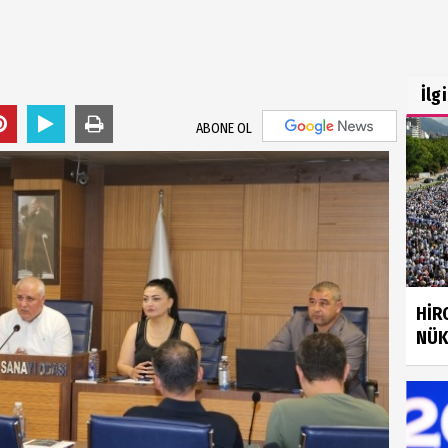
İlg
ABONE OL
HİR
NÜK