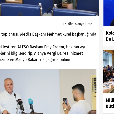
Editör:
Alanya Time - 1
Kol
 toplantısı, Meclis Başkanı Mehmet kural başkanlığında
De L
ekleştiren ALTSO Başkanı Eray Erdem, Haziran ayı
yelerini bilgilendirip, Alanya Vergi Dairesi hizmet
zine ve Maliye Bakanı’na çağrıda bulundu.
Mil
Bütü