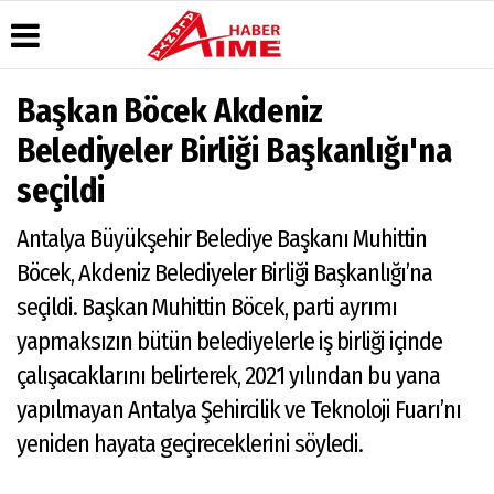
Başkan Böcek Akdeniz
Üye Paneli
Hava
Köşe
AlanyaTime
Belediyeler Birliği Başkanlığı'na
Durumu
Yazarları
TV
Haber
seçildi
Arşivi
Gazete
Video
Moovit
Manşetleri
Galeri
Dergi
Alanya-
Antalya Büyükşehir Belediye Başkanı Muhittin
Arşivi
Anketler
Foto
Gazipaşa
Galeri
& Antalya
Günün
Biyografiler
Böcek, Akdeniz Belediyeler Birliği Başkanlığı’na
Canlı Uçak
Haberleri
Seyir
seçildi. Başkan Muhittin Böcek, parti ayrımı
Takip
yapmaksızın bütün belediyelerle iş birliği içinde
Künye
çalışacaklarını belirterek, 2021 yılından bu yana
yapılmayan Antalya Şehircilik ve Teknoloji Fuarı’nı
yeniden hayata geçireceklerini söyledi.