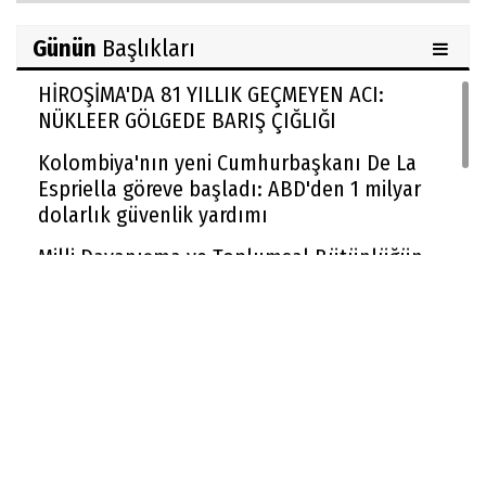
Günün
Başlıkları
HİROŞİMA'DA 81 YILLIK GEÇMEYEN ACI:
NÜKLEER GÖLGEDE BARIŞ ÇIĞLIĞI
Kolombiya'nın yeni Cumhurbaşkanı De La
Espriella göreve başladı: ABD'den 1 milyar
dolarlık güvenlik yardımı
Milli Dayanışma ve Toplumsal Bütünlüğün
Güçlendirilmesi kanun teklifi Adalet
Komisyonu'nda kabul edildi
McGregor UFC'ye dönüyor