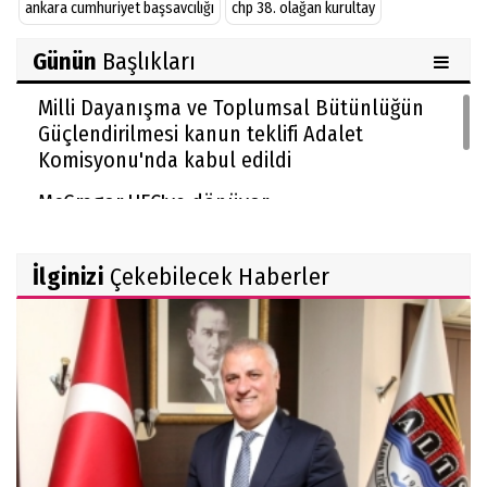
ankara cumhuriyet başsavcılığı
chp 38. olağan kurultay
Günün
Başlıkları
Milli Dayanışma ve Toplumsal Bütünlüğün
Güçlendirilmesi kanun teklifi Adalet
Komisyonu'nda kabul edildi
McGregor UFC'ye dönüyor
İlginizi
Çekebilecek Haberler