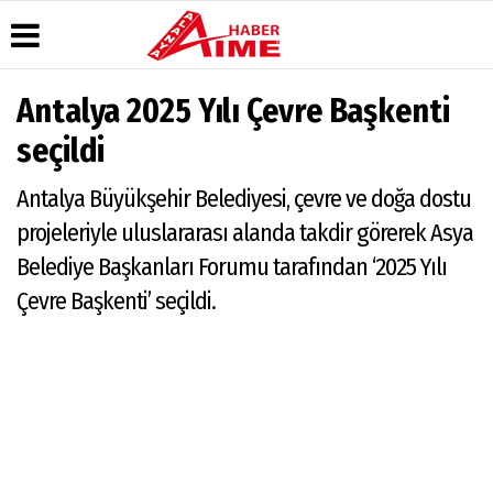
Antalya 2025 Yılı Çevre Başkenti
Üye Paneli
Hava
Köşe
AlanyaTime
seçildi
Durumu
Yazarları
TV
Haber
Arşivi
Gazete
Video
Moovit
Antalya Büyükşehir Belediyesi, çevre ve doğa dostu
Manşetleri
Galeri
Dergi
Alanya-
projeleriyle uluslararası alanda takdir görerek Asya
Arşivi
Anketler
Foto
Gazipaşa
Galeri
& Antalya
Belediye Başkanları Forumu tarafından ‘2025 Yılı
Günün
Biyografiler
Canlı Uçak
Haberleri
Seyir
Çevre Başkenti’ seçildi.
Takip
Künye