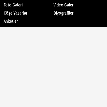
Foto Galeri
Video Galeri
Köşe Yazarları
Biyografiler
Anketler
Hava Durumu
Günün Haberleri
Gazete Manşetleri
Haber Arşivi
Dergi Arşivi
Üye Paneli
AlanyaTime TV
Moovit
Alanya-Gazipaşa & Antalya Canlı Uçak Seyir Takip
Künye
İletişim
Çerez Politikası
Gizlilik İlkeleri
Rss