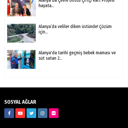
Alanya'da Çevre Dostu Çiftçi Kart Projesi
hayata...
Alanya’da veliler diken üstünde! Çözüm
için...
Alanya'da tarihi geçmiş bebek maması ve
süt satan 2...
SOSYAL AĞLAR