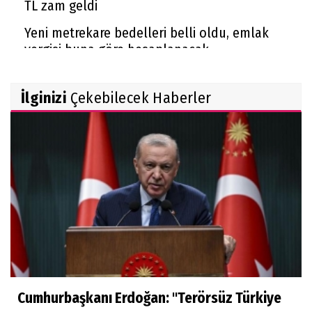
TL zam geldi
Yeni metrekare bedelleri belli oldu, emlak
vergisi buna göre hesaplanacak
Cumhurbaşkanı Erdoğan: ''Terörsüz Türkiye
kanun teklifi hayırlı olsun''
İlginizi
Çekebilecek Haberler
Cumhurbaşkanı Erdoğan: ''Terörsüz Türkiye