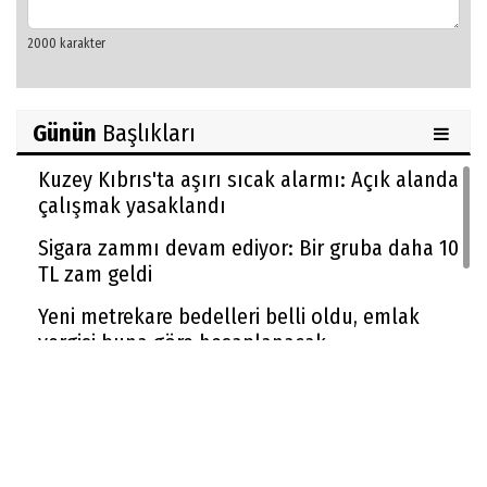
Günün
Başlıkları
Kuzey Kıbrıs'ta aşırı sıcak alarmı: Açık alanda
çalışmak yasaklandı
Sigara zammı devam ediyor: Bir gruba daha 10
TL zam geldi
Yeni metrekare bedelleri belli oldu, emlak
vergisi buna göre hesaplanacak
Cumhurbaşkanı Erdoğan: ''Terörsüz Türkiye
kanun teklifi hayırlı olsun''