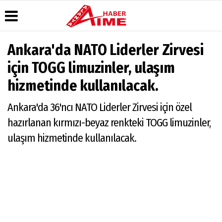
Ankara'da NATO Liderler Zirvesi
Üye Paneli
Hava
Köşe
AlanyaTime
için TOGG limuzinler, ulaşım
Durumu
Yazarları
TV
Haber
hizmetinde kullanılacak.
Arşivi
Gazete
Video
Moovit
Manşetleri
Galeri
Dergi
Alanya-
Ankara'da 36'ncı NATO Liderler Zirvesi için özel
Arşivi
Anketler
Foto
Gazipaşa
Galeri
& Antalya
Günün
Biyografiler
hazırlanan kırmızı-beyaz renkteki TOGG limuzinler,
Canlı Uçak
Haberleri
Seyir
ulaşım hizmetinde kullanılacak.
Takip
Künye