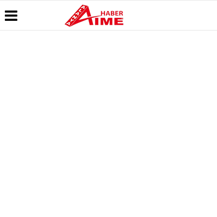
Üye Paneli
Hava
Köşe
AlanyaTime
Durumu
Yazarları
TV
Haber
Arşivi
Gazete
Video
Moovit
Manşetleri
Galeri
Dergi
Alanya-
Arşivi
Anketler
Foto
Gazipaşa
Galeri
& Antalya
Günün
Biyografiler
Canlı Uçak
Haberleri
Seyir
Takip
Künye