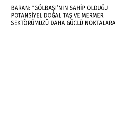
BARAN: "GÖLBAŞI’NIN SAHİP OLDUĞU
POTANSİYEL DOĞAL TAŞ VE MERMER
SEKTÖRÜMÜZÜ DAHA GÜÇLÜ NOKTALARA
TAŞIYACAKTIR"
Rekabet Kurumu market zincirinin devrine
'koşullu izin' verdi
FAA yüzlerce Boeing 737 Max uçağında çatlak
incelemesi istedi
Trendyol 1. Lig'de yeni sezon başlıyor