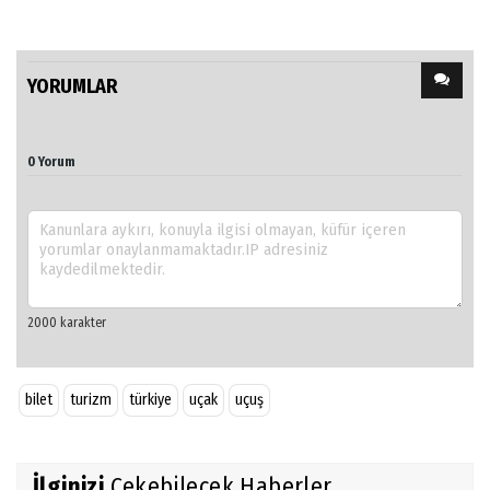
YORUMLAR
0 Yorum
bilet
turizm
türkiye
uçak
uçuş
İlginizi
Çekebilecek Haberler