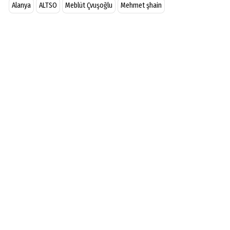
Alanya
ALTSO
Meblüt Çvuşoğlu
Mehmet şhain