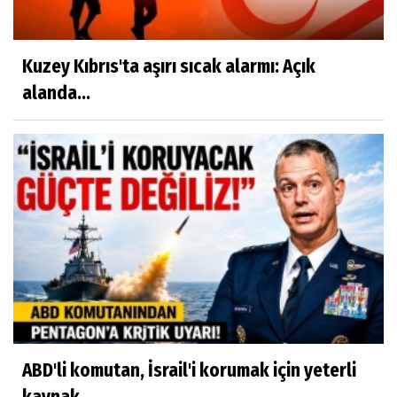
Kuzey Kıbrıs'ta aşırı sıcak alarmı: Açık
alanda...
ABD'li komutan, İsrail'i korumak için yeterli
kaynak...