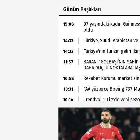
Günün
Başlıkları
97 yaşındaki kadın Guinness
15:08
oldu
Türkiye, Suudi Arabistan v
14:33
Türkiye'nin turizm geliri iki
14:32
BARAN: "GÖLBAŞI’NIN SAHİ
11:57
DAHA GÜÇLÜ NOKTALARA TAŞ
Rekabet Kurumu market zinci
10:58
FAA yüzlerce Boeing 737 Ma
10:31
Trendyol 1. Lig'de yeni sezo
10:14