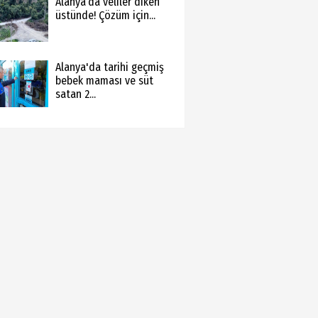
Alanya’da veliler diken
üstünde! Çözüm için...
Alanya'da tarihi geçmiş
bebek maması ve süt
satan 2...