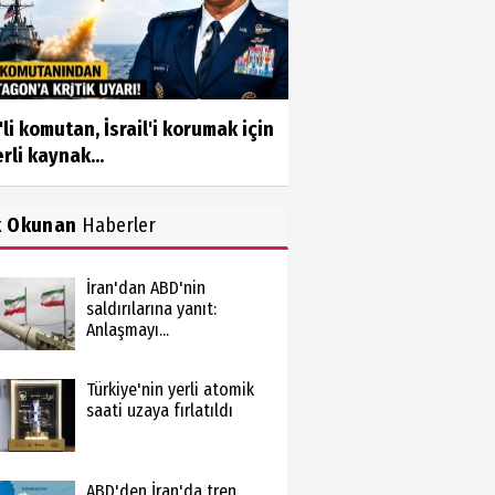
li komutan, İsrail'i korumak için
rli kaynak...
k Okunan
Haberler
İran'dan ABD'nin
saldırılarına yanıt:
Anlaşmayı...
Türkiye'nin yerli atomik
saati uzaya fırlatıldı
ABD'den İran'da tren