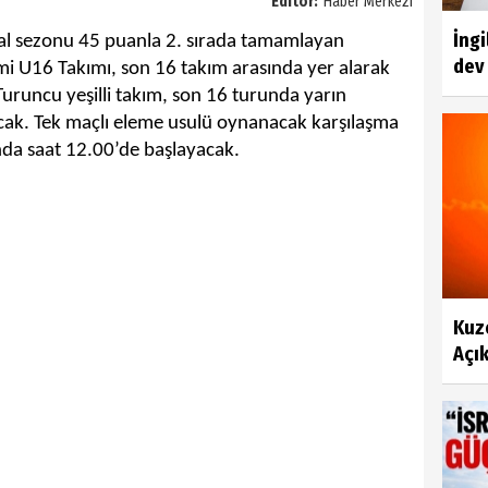
Editör:
Haber Merkezi
İngi
mal sezonu 45 puanla 2. sırada tamamlayan
dev 
i U16 Takımı, son 16 takım arasında yer alarak
Turuncu yeşilli takım, son 16 turunda yarın
acak. Tek maçlı eleme usulü oynanacak karşılaşma
nda saat 12.00’de başlayacak.
Kuze
Açık