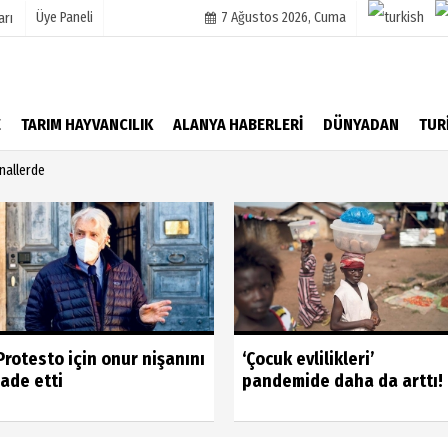
Üye Paneli
7 Ağustos 2026, Cuma
arı
mu
Köşe Yazarları
E
TARIM HAYVANCILIK
ALANYA HABERLERİ
DÜNYADAN
TUR
şetleri
Video Galeri
nallerde
Foto Galeri
r
Protesto için onur nişanını
‘Çocuk evlilikleri’
iade etti
pandemide daha da arttı!