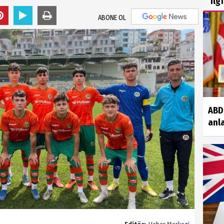
İlg
ABONE OL
ABD 
anla