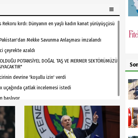
 Rekoru kırdı: Dünyanın en yaşlı kadın kanat yürüyüşçüsü
e Pakistan'dan Mekke Savunma Anlaşması imzalandı
nci çeyrekte azaldı
P OLDUĞU POTANSİYEL DOĞAL TAŞ VE MERMER SEKTÖRÜMÜZÜ
So
IYACAKTIR"
rinin devrine 'koşullu izin' verdi
x uçağında çatlak incelemesi istedi
n başlıyor