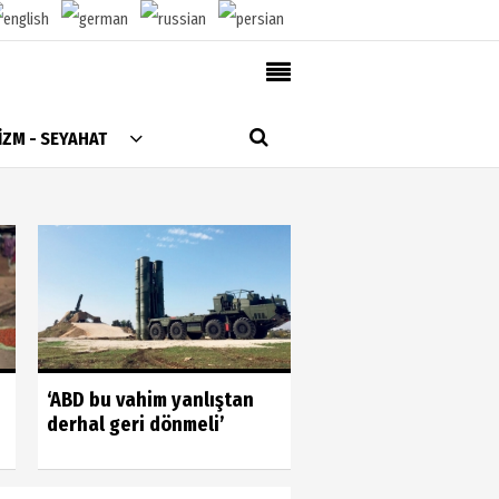
AlanyaTime TV
İZM - SEYAHAT
Moovit
Alanya-Gazipaşa & Antalya Canlı Uçak Seyir
Takip
Künye
Gönüllülerin gücün
‘ABD bu vahim yanlıştan
gördük
derhal geri dönmeli’