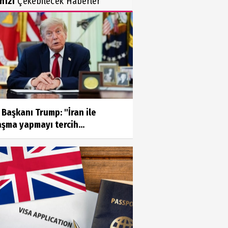
inizi
Çekebilecek Haberler
Başkanı Trump: "İran ile
şma yapmayı tercih...