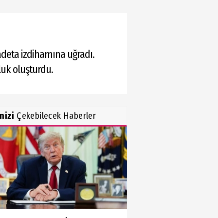
adeta izdihamına uğradı.
luk oluşturdu.
inizi
Çekebilecek Haberler