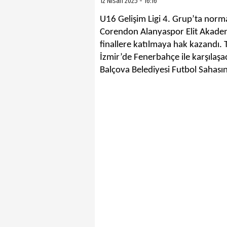
12 Nisan 2025 - 16:16
U16 Gelişim Ligi 4. Grup’ta nor
Corendon Alanyaspor Elit Akadem
finallere katılmaya hak kazandı. 
İzmir’de Fenerbahçe ile karşılaş
Balçova Belediyesi Futbol Sahası