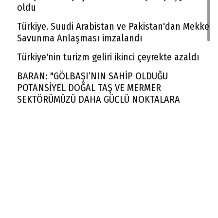
oldu
Türkiye, Suudi Arabistan ve Pakistan'dan Mekke
Savunma Anlaşması imzalandı
Türkiye'nin turizm geliri ikinci çeyrekte azaldı
BARAN: "GÖLBAŞI’NIN SAHİP OLDUĞU
POTANSİYEL DOĞAL TAŞ VE MERMER
SEKTÖRÜMÜZÜ DAHA GÜÇLÜ NOKTALARA
TAŞIYACAKTIR"
Rekabet Kurumu market zincirinin devrine
'koşullu izin' verdi
FAA yüzlerce Boeing 737 Max uçağında çatlak
incelemesi istedi
Trendyol 1. Lig'de yeni sezon başlıyor