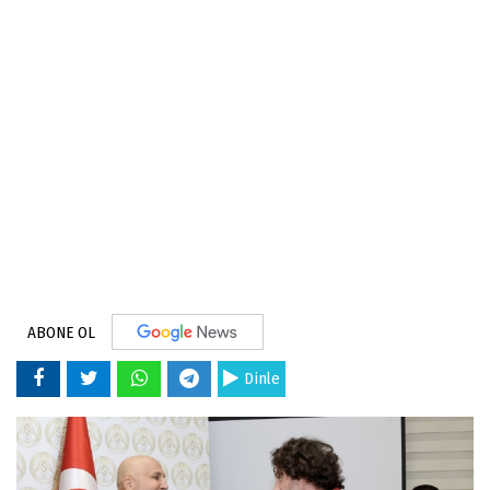
ABONE OL
Dinle