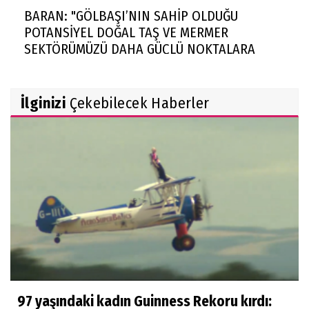
BARAN: "GÖLBAŞI’NIN SAHİP OLDUĞU
POTANSİYEL DOĞAL TAŞ VE MERMER
SEKTÖRÜMÜZÜ DAHA GÜÇLÜ NOKTALARA
TAŞIYACAKTIR"
Rekabet Kurumu market zincirinin devrine
İlginizi
Çekebilecek Haberler
'koşullu izin' verdi
FAA yüzlerce Boeing 737 Max uçağında çatlak
incelemesi istedi
Trendyol 1. Lig'de yeni sezon başlıyor
97 yaşındaki kadın Guinness Rekoru kırdı: