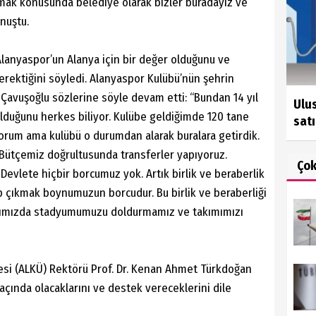
mak konusunda belediye olarak bizler buradayız ve
onuştu.
lanyaspor’un Alanya için bir değer olduğunu ve
rektiğini söyledi. Alanyaspor Kulübü’nün şehrin
avuşoğlu sözlerine söyle devam etti: “Bundan 14 yıl
Ulus
lduğunu herkes biliyor. Kulübe geldiğimde 120 tane
satı
yorum ama kulübü o durumdan alarak buralara getirdik.
Bütçemiz doğrultusunda transferler yapıyoruz.
Ço
evlete hiçbir borcumuz yok. Artık birlik ve beraberlik
p çıkmak boynumuzun borcudur. Bu birlik ve beraberliği
rımızda stadyumumuzu doldurmamız ve takımımızı
esi (ALKÜ) Rektörü Prof. Dr. Kenan Ahmet Türkdoğan
açında olacaklarını ve destek vereceklerini dile