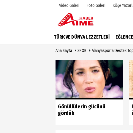
Video Galeri
Foto Galeri
Köşe Yazarl
Üye Paneli
Hava Duru
TÜRK VE DÜNYA LEZZETLERİ
EĞLENC
Haber Arşivi
Gazete Man
Ana Sayfa
SPOR
Alanyaspor'a Destek Top
Dergi Arşivi
Anketler
Günün Haberleri
Biyografile
u vahim yanlıştan
Gönüllülerin gücünü
 geri dönmeli’
gördük