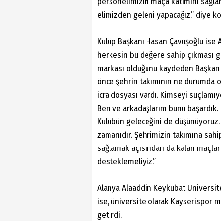
personelimizin maça katımını sağla
elimizden geleni yapacağız.” diye k
Kulüp Başkanı Hasan Çavuşoğlu ise A
herkesin bu değere sahip çıkması ge
markası olduğunu kaydeden Başkan Ç
önce şehrin takımının ne durumda o
icra dosyası vardı. Kimseyi suçlamı
Ben ve arkadaşlarım bunu başardık. 
Kulübün geleceğini de düşünüyoruz. D
zamanıdır. Şehrimizin takımına sahi
sağlamak açısından da kalan maçla
desteklemeliyiz.”
Alanya Alaaddin Keykubat Üniversit
ise, üniversite olarak Kayserispor m
getirdi.