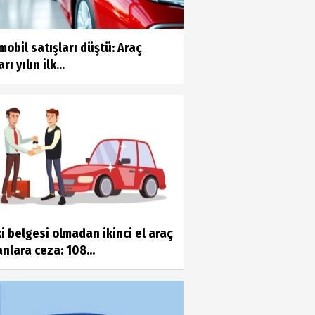
obil satışları düştü: Araç
rı yılın ilk...
i belgesi olmadan ikinci el araç
nlara ceza: 108...