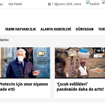
Üye Paneli
7 Ağustos 2026, Cuma
arı
mu
Köşe Yazarları
E
TARIM HAYVANCILIK
ALANYA HABERLERİ
DÜNYADAN
TUR
şetleri
Video Galeri
lantısı
Foto Galeri
r
Protesto için onur nişanını
‘Çocuk evlilikleri’
iade etti
pandemide daha da arttı!