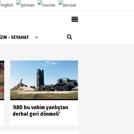
AlanyaTime TV
İZM - SEYAHAT
Moovit
Alanya-Gazipaşa & Antalya Canlı Uçak Seyir
Takip
Künye
Gönüllülerin gücün
‘ABD bu vahim yanlıştan
gördük
derhal geri dönmeli’