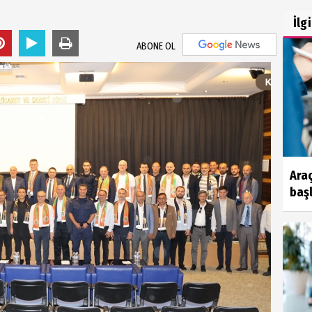
İlg
ABONE OL
Ara
başl