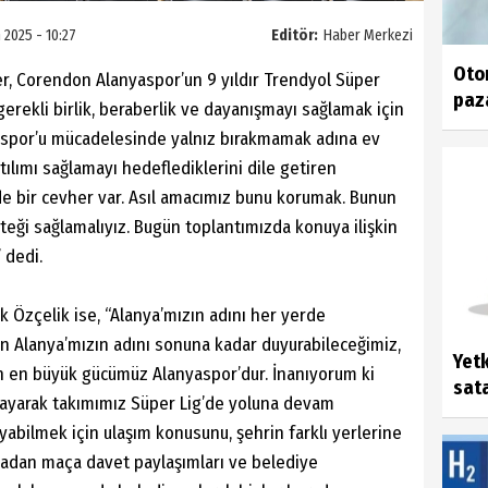
 2025 - 10:27
Editör:
Haber Merkezi
Otom
r, Corendon Alanyaspor’un 9 yıldır Trendyol Süper
paza
gerekli birlik, beraberlik ve dayanışmayı sağlamak için
nyaspor’u mücadelesinde yalnız bırakmamak adına ev
tılımı sağlamayı hedeflediklerini dile getiren
 bir cevher var. Asıl amacımız bunu korumak. Bunun
eği sağlamalıyız. Bugün toplantımızda konuya ilişkin
” dedi.
 Özçelik ise, “Alanya’mızın adını her yerde
n Alanya’mızın adını sonuna kadar duyurabileceğimiz,
Yetk
an en büyük gücümüz Alanyaspor’dur. İnanıyorum ki
sata
layarak takımımız Süper Lig’de yoluna devam
yabilmek için ulaşım konusunu, şehrin farklı yerlerine
yadan maça davet paylaşımları ve belediye