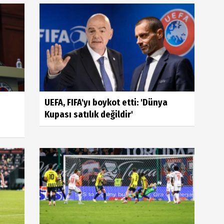
UEFA, FIFA'yı boykot etti: 'Dünya
Kupası satılık değildir'