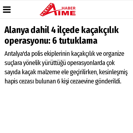
Alanya dahil 4 ilçede kaçakçılık
Üye Paneli
Hava
Köşe
AlanyaTime
operasyonu: 6 tutuklama
Durumu
Yazarları
TV
Haber
Arşivi
Gazete
Video
Moovit
Antalya'da polis ekiplerinin kaçakçılık ve organize
Manşetleri
Galeri
Dergi
Alanya-
suçlara yönelik yürüttüğü operasyonlarda çok
Arşivi
Anketler
Foto
Gazipaşa
Galeri
& Antalya
sayıda kaçak malzeme ele geçirilirken, kesinleşmiş
Günün
Biyografiler
Canlı Uçak
Haberleri
Seyir
hapis cezası bulunan 6 kişi cezaevine gönderildi.
Takip
Künye