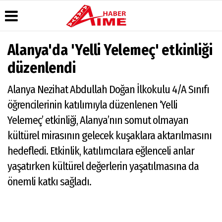
Alanya'da 'Yelli Yelemeç' etkinliği
Üye Paneli
Hava
Köşe
AlanyaTime
düzenlendi
Durumu
Yazarları
TV
Haber
Arşivi
Gazete
Video
Moovit
Alanya Nezihat Abdullah Doğan İlkokulu 4/A Sınıfı
Manşetleri
Galeri
Dergi
Alanya-
öğrencilerinin katılımıyla düzenlenen ‘Yelli
Arşivi
Anketler
Foto
Gazipaşa
Galeri
& Antalya
Yelemeç’ etkinliği, Alanya’nın somut olmayan
Günün
Biyografiler
Canlı Uçak
Haberleri
Seyir
kültürel mirasının gelecek kuşaklara aktarılmasını
Takip
hedefledi. Etkinlik, katılımcılara eğlenceli anlar
Künye
yaşatırken kültürel değerlerin yaşatılmasına da
önemli katkı sağladı.