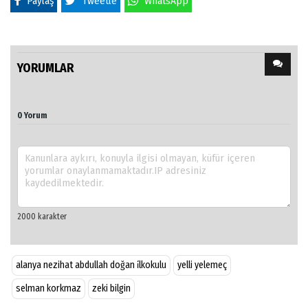
Paylaş
Tweetle
WhatsApp
YORUMLAR
0 Yorum
alanya nezihat abdullah doğan i̇lkokulu
yelli yelemeç
selman korkmaz
zeki bilgin