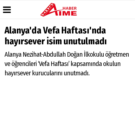
Alanya'da Vefa Haftası'nda
Üye Paneli
Hava
Köşe
AlanyaTime
hayırsever isim unutulmadı
Durumu
Yazarları
TV
Haber
Arşivi
Gazete
Video
Moovit
Alanya Nezihat-Abdullah Doğan İlkokulu öğretmen
Manşetleri
Galeri
Dergi
Alanya-
ve öğrencileri ‘Vefa Haftası’ kapsamında okulun
Arşivi
Anketler
Foto
Gazipaşa
Galeri
& Antalya
hayırsever kurucularını unutmadı.
Günün
Biyografiler
Canlı Uçak
Haberleri
Seyir
Takip
Künye