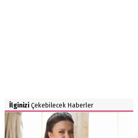
Cumhurbaşkanı Erdoğan: ''Terörsüz Türkiye
kanun teklifi hayırlı olsun''
İlginizi
Çekebilecek Haberler