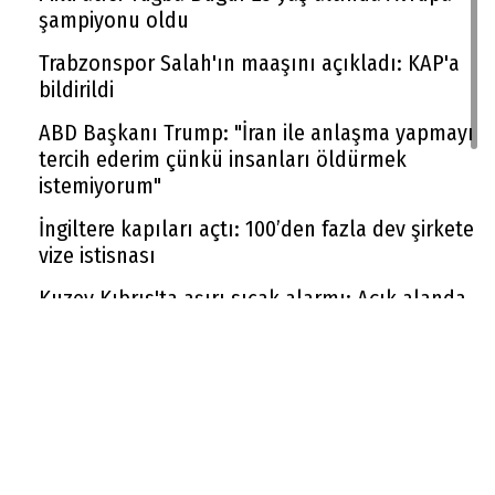
şampiyonu oldu
Trabzonspor Salah'ın maaşını açıkladı: KAP'a
bildirildi
ABD Başkanı Trump: "İran ile anlaşma yapmayı
tercih ederim çünkü insanları öldürmek
istemiyorum"
İngiltere kapıları açtı: 100’den fazla dev şirkete
vize istisnası
Kuzey Kıbrıs'ta aşırı sıcak alarmı: Açık alanda
çalışmak yasaklandı
Sigara zammı devam ediyor: Bir gruba daha 10
TL zam geldi
Yeni metrekare bedelleri belli oldu, emlak
vergisi buna göre hesaplanacak