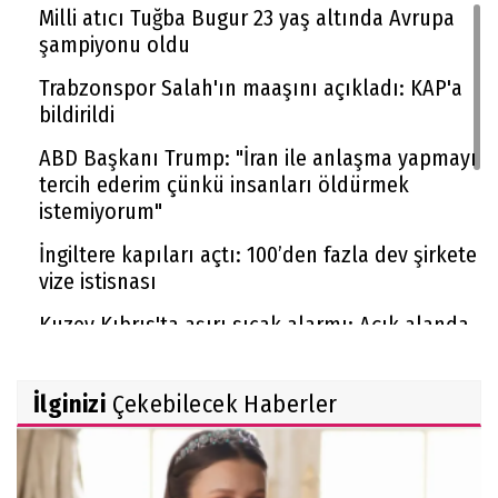
Milli atıcı Tuğba Bugur 23 yaş altında Avrupa
şampiyonu oldu
Trabzonspor Salah'ın maaşını açıkladı: KAP'a
bildirildi
ABD Başkanı Trump: "İran ile anlaşma yapmayı
tercih ederim çünkü insanları öldürmek
istemiyorum"
İngiltere kapıları açtı: 100’den fazla dev şirkete
vize istisnası
Kuzey Kıbrıs'ta aşırı sıcak alarmı: Açık alanda
çalışmak yasaklandı
Sigara zammı devam ediyor: Bir gruba daha 10
İlginizi
Çekebilecek Haberler
TL zam geldi
Yeni metrekare bedelleri belli oldu, emlak
vergisi buna göre hesaplanacak