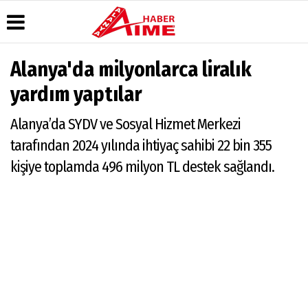
Alanya'da milyonlarca liralık
Üye Paneli
Hava
Köşe
AlanyaTime
yardım yaptılar
Durumu
Yazarları
TV
Haber
Arşivi
Gazete
Video
Moovit
Alanya’da SYDV ve Sosyal Hizmet Merkezi
Manşetleri
Galeri
Dergi
Alanya-
tarafından 2024 yılında ihtiyaç sahibi 22 bin 355
Arşivi
Anketler
Foto
Gazipaşa
Galeri
& Antalya
kişiye toplamda 496 milyon TL destek sağlandı.
Günün
Biyografiler
Canlı Uçak
Haberleri
Seyir
Takip
Künye