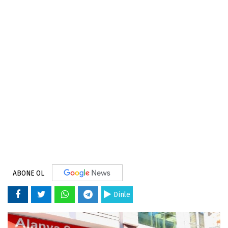
ABONE OL
Dinle