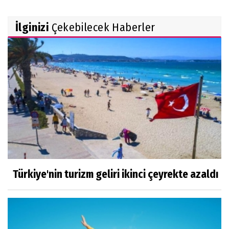
Rekabet Kurumu market zincirinin devrine
İlginizi
Çekebilecek Haberler
'koşullu izin' verdi
FAA yüzlerce Boeing 737 Max uçağında çatlak
incelemesi istedi
Trendyol 1. Lig'de yeni sezon başlıyor
Türkiye'nin turizm geliri ikinci çeyrekte azaldı