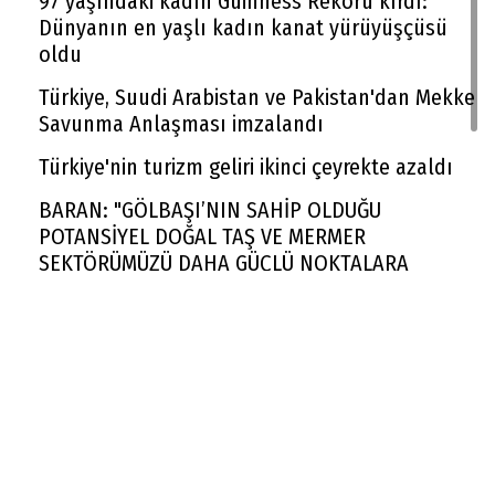
97 yaşındaki kadın Guinness Rekoru kırdı:
Dünyanın en yaşlı kadın kanat yürüyüşçüsü
oldu
Türkiye, Suudi Arabistan ve Pakistan'dan Mekke
Savunma Anlaşması imzalandı
Türkiye'nin turizm geliri ikinci çeyrekte azaldı
BARAN: "GÖLBAŞI’NIN SAHİP OLDUĞU
POTANSİYEL DOĞAL TAŞ VE MERMER
SEKTÖRÜMÜZÜ DAHA GÜÇLÜ NOKTALARA
TAŞIYACAKTIR"
Rekabet Kurumu market zincirinin devrine
'koşullu izin' verdi
FAA yüzlerce Boeing 737 Max uçağında çatlak
incelemesi istedi
Trendyol 1. Lig'de yeni sezon başlıyor