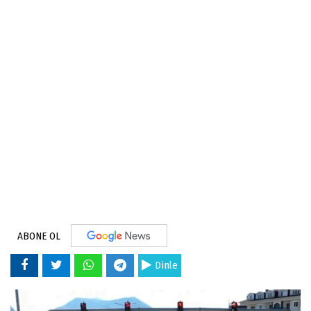
ABONE OL
Dinle