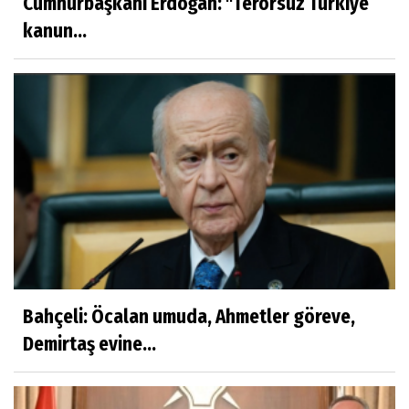
Cumhurbaşkanı Erdoğan: ''Terörsüz Türkiye
kanun...
Bahçeli: Öcalan umuda, Ahmetler göreve,
Demirtaş evine...