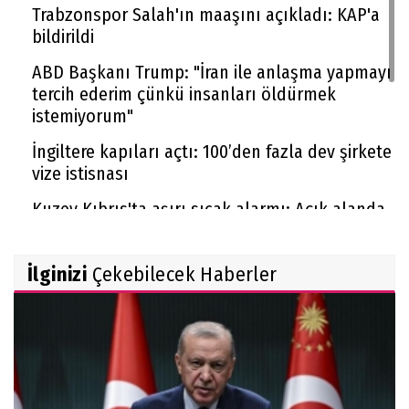
Trabzonspor Salah'ın maaşını açıkladı: KAP'a
bildirildi
ABD Başkanı Trump: "İran ile anlaşma yapmayı
tercih ederim çünkü insanları öldürmek
istemiyorum"
İngiltere kapıları açtı: 100’den fazla dev şirkete
vize istisnası
Kuzey Kıbrıs'ta aşırı sıcak alarmı: Açık alanda
çalışmak yasaklandı
Sigara zammı devam ediyor: Bir gruba daha 10
İlginizi
Çekebilecek Haberler
TL zam geldi
Yeni metrekare bedelleri belli oldu, emlak
vergisi buna göre hesaplanacak
Cumhurbaşkanı Erdoğan: ''Terörsüz Türkiye
kanun teklifi hayırlı olsun''