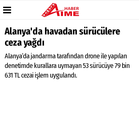
Alanya'da havadan sürücülere
Üye Paneli
Hava
Köşe
AlanyaTime
ceza yağdı
Durumu
Yazarları
TV
Haber
Arşivi
Gazete
Video
Moovit
Alanya’da jandarma tarafından drone ile yapılan
Manşetleri
Galeri
Dergi
Alanya-
denetimde kurallara uymayan 53 sürücüye 79 bin
Arşivi
Anketler
Foto
Gazipaşa
Galeri
& Antalya
631 TL cezai işlem uygulandı.
Günün
Biyografiler
Canlı Uçak
Haberleri
Seyir
Takip
Künye