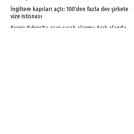
İngiltere kapıları açtı: 100’den fazla dev şirkete
vize istisnası
Kuzey Kıbrıs'ta aşırı sıcak alarmı: Açık alanda
çalışmak yasaklandı
Sigara zammı devam ediyor: Bir gruba daha 10
TL zam geldi
Yeni metrekare bedelleri belli oldu, emlak
vergisi buna göre hesaplanacak
Cumhurbaşkanı Erdoğan: ''Terörsüz Türkiye
kanun teklifi hayırlı olsun''