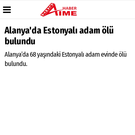
Alanya'da Estonyalı adam ölü
Üye Paneli
Hava
Köşe
AlanyaTime
bulundu
Durumu
Yazarları
TV
Haber
Arşivi
Gazete
Video
Moovit
Alanya’da 68 yaşındaki Estonyalı adam evinde ölü
Manşetleri
Galeri
Dergi
Alanya-
bulundu.
Arşivi
Anketler
Foto
Gazipaşa
Galeri
& Antalya
Günün
Biyografiler
Canlı Uçak
Haberleri
Seyir
Takip
Künye