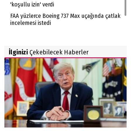
'koşullu izin' verdi
FAA yüzlerce Boeing 737 Max uçağında çatlak
incelemesi istedi
Trendyol 1. Lig'de yeni sezon başlıyor
İlginizi
Çekebilecek Haberler