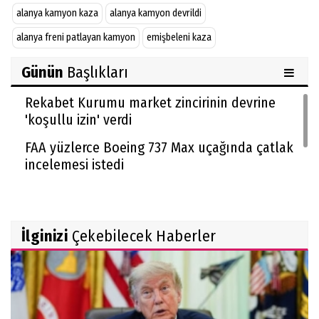
alanya kamyon kaza
alanya kamyon devrildi
alanya freni patlayan kamyon
emişbeleni kaza
Günün
Başlıkları
Rekabet Kurumu market zincirinin devrine
'koşullu izin' verdi
FAA yüzlerce Boeing 737 Max uçağında çatlak
incelemesi istedi
Trendyol 1. Lig'de yeni sezon başlıyor
İlginizi
Çekebilecek Haberler