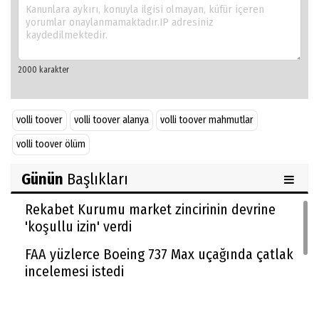
volli toover
volli toover alanya
volli toover mahmutlar
volli toover ölüm
Günün
Başlıkları
Rekabet Kurumu market zincirinin devrine
'koşullu izin' verdi
FAA yüzlerce Boeing 737 Max uçağında çatlak
incelemesi istedi
Trendyol 1. Lig'de yeni sezon başlıyor