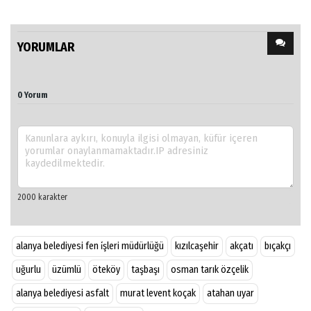
YORUMLAR
0 Yorum
alanya belediyesi fen i̇şleri müdürlüğü
kızılcaşehir
akçatı
bıçakçı
uğurlu
üzümlü
öteköy
taşbaşı
osman tarık özçelik
alanya belediyesi asfalt
murat levent koçak
atahan uyar