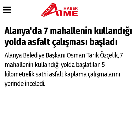
Alanya'da 7 mahallenin kullandığı
Üye Paneli
Hava
Köşe
AlanyaTime
yolda asfalt çalışması başladı
Durumu
Yazarları
TV
Haber
Arşivi
Gazete
Video
Moovit
Alanya Belediye Başkanı Osman Tarık Özçelik, 7
Manşetleri
Galeri
Dergi
Alanya-
mahallenin kullandığı yolda başlatılan 5
Arşivi
Anketler
Foto
Gazipaşa
Galeri
& Antalya
kilometrelik sathi asfalt kaplama çalışmalarını
Günün
Biyografiler
Canlı Uçak
Haberleri
Seyir
yerinde inceledi.
Takip
Künye