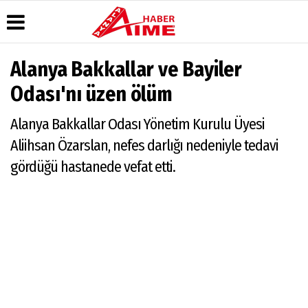
Alanya Bakkallar ve Bayiler
Üye Paneli
Hava
Köşe
AlanyaTime
Odası'nı üzen ölüm
Durumu
Yazarları
TV
Haber
Arşivi
Gazete
Video
Moovit
Alanya Bakkallar Odası Yönetim Kurulu Üyesi
Manşetleri
Galeri
Dergi
Alanya-
Aliihsan Özarslan, nefes darlığı nedeniyle tedavi
Arşivi
Anketler
Foto
Gazipaşa
Galeri
& Antalya
gördüğü hastanede vefat etti.
Günün
Biyografiler
Canlı Uçak
Haberleri
Seyir
Takip
Künye