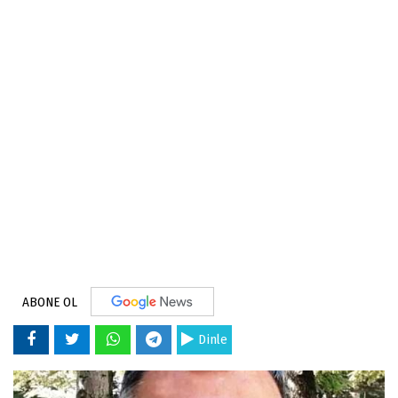
ABONE OL
Dinle