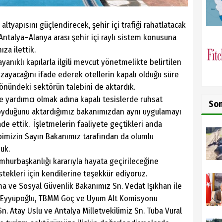
altyapısını güçlendirecek, şehir içi trafiği rahatlatacak
Antalya–Alanya arası şehir içi raylı sistem konusuna
ıza ilettik.
ayanıklı kapılarla ilgili mevcut yönetmelikte belirtilen
uzayacağını ifade ederek otellerin kapalı olduğu süre
önündeki sektörün talebini de aktardık.
e yardımcı olmak adına kapalı tesislerde ruhsat
So
oyduğunu aktardığımız bakanımızdan aynı uygulamayı
de ettik. İşletmelerin faaliyete geçtikleri anda
bimizin Sayın Bakanımız tarafından da olumlu
uk.
hurbaşkanlığı kararıyla hayata geçirileceğine
stekleri için kendilerine teşekkür ediyoruz.
a ve Sosyal Güvenlik Bakanımız Sn. Vedat Işıkhan ile
him Eyyüpoğlu, TBMM Göç ve Uyum Alt Komisyonu
Sn. Atay Uslu ve Antalya Milletvekilimiz Sn. Tuba Vural