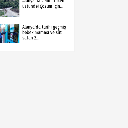
Alanya’da veliler diken
üstünde! Çözüm için...
Alanya'da tarihi geçmiş
bebek maması ve süt
satan 2...