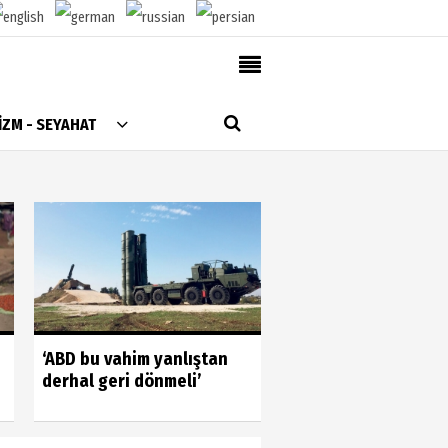
AlanyaTime TV
İZM - SEYAHAT
Moovit
Alanya-Gazipaşa & Antalya Canlı Uçak Seyir
Takip
Künye
Gönüllülerin gücün
‘ABD bu vahim yanlıştan
gördük
derhal geri dönmeli’