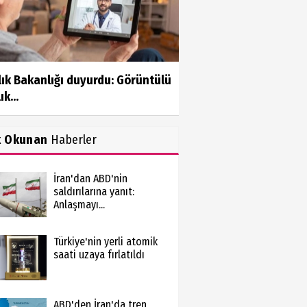
ık Bakanlığı duyurdu: Görüntülü
ık...
k Okunan
Haberler
İran'dan ABD'nin
saldırılarına yanıt:
Anlaşmayı...
Türkiye'nin yerli atomik
saati uzaya fırlatıldı
ABD'den İran'da tren