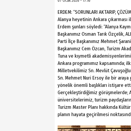
07 Ocak 2026 - 17:16
ERDEM: “SORUNLARI AKTARIP, ÇÖZÜM 
Alanya heyetinin Ankara çıkarması il
Erdem şunları söyledi: “Alanya Kay
Başkanımız Osman Tarık Özçelik, AL
Parti İlçe Başkanımız Mehmet Şarani
Başkanımız Cem Özcan, Turizm Akad
Tuna ve kıymetli akademisyenlerimiz 
Ankara programımız kapsamında; ilk 
Milletvekilimiz Sn. Mevlüt Çavuşoğlu
Sn. Mehmet Nuri Ersoy ile bir araya
yönelik önemli başlıkları istişare ett
Gerçekleştirdiğimiz görüşmelerde; A
üniversitelerimiz, turizm paydaşlar
Turizm Master Planı hakkında Kültür 
planın hayata geçirilmesi noktasınd