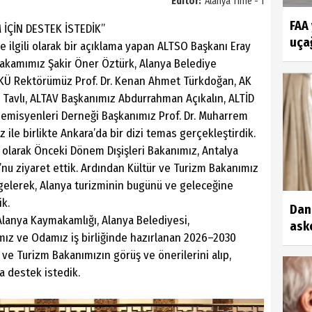
Editör:
Alanya Time - 1
FAA
İÇİN DESTEK İSTEDİK”
uçağ
e ilgili olarak bir açıklama yapan ALTSO Başkanı Eray
makamımız Şakir Öner Öztürk, Alanya Belediye
KÜ Rektörümüz Prof. Dr. Kenan Ahmet Türkdoğan, AK
 Tavlı, ALTAV Başkanımız Abdurrahman Açıkalın, ALTİD
emisyenleri Derneği Başkanımız Prof. Dr. Muharrem
ile birlikte Ankara’da bir dizi temas gerçekleştirdik.
olarak Önceki Dönem Dışişleri Bakanımız, Antalya
’nu ziyaret ettik. Ardından Kültür ve Turizm Bakanımız
 gelerek, Alanya turizminin bugünü ve geleceğine
ik.
Dan
lanya Kaymakamlığı, Alanya Belediyesi,
aske
ımız ve Odamız iş birliğinde hazırlanan 2026–2030
ve Turizm Bakanımızın görüş ve önerilerini alıp,
a destek istedik.