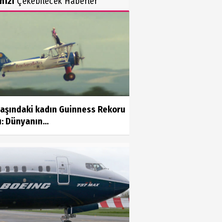
inizi
Çekebilecek Haberler
yaşındaki kadın Guinness Rekoru
ı: Dünyanın...