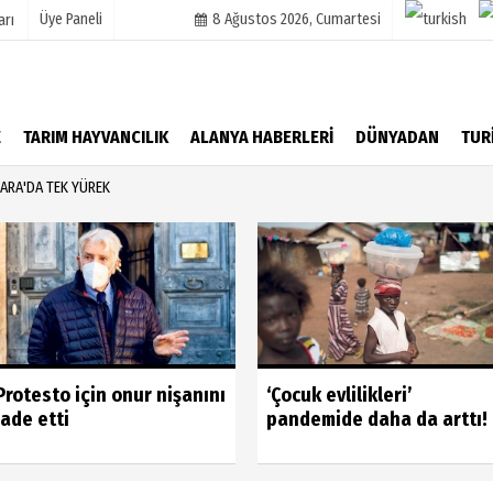
Üye Paneli
8 Ağustos 2026, Cumartesi
arı
mu
Köşe Yazarları
E
TARIM HAYVANCILIK
ALANYA HABERLERİ
DÜNYADAN
TUR
şetleri
Video Galeri
ARA'DA TEK YÜREK
Foto Galeri
r
Protesto için onur nişanını
‘Çocuk evlilikleri’
iade etti
pandemide daha da arttı!