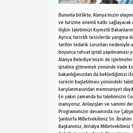
Bununla birlikte; Alanya’mızın ulaşım 
ve turizme önemli katkı sağlayacak 
ilişkin talebimizi Kıymetli Bakanlarım
Ayrıca; turistik tesislerde yangına d
tarihin tedarik sorunları nedeniyle 
boyunca ruhsat iptali yapılmaması y
Alanya Belediye’mizin de işletmeler
iptaline gitmemek yönünde irade k
bakanlığımızdan da beklediğimizi ifa
sürecin başlatılması yönündeki tale
karşılanmasından memnuniyet duyd
En yakın zamanda bu talebimizin Cum
inanıyoruz. Anlayışları ve samimi de
Programımızın devamında ise Çalışm
Şanlıurfa Milletvekilimiz Sn. İbra
Başkanımız, Antalya Milletvekilimiz 