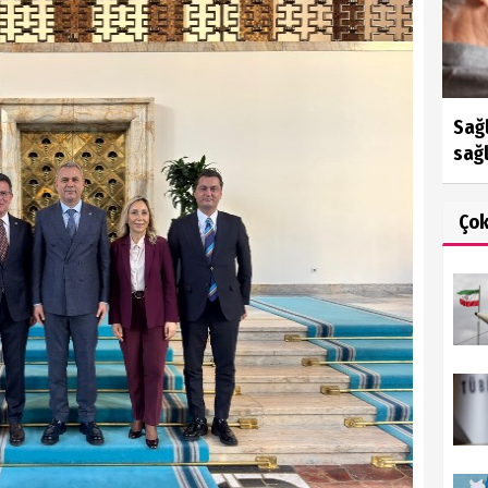
Sağl
sağl
Ço