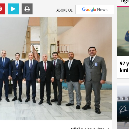
İlg
ABONE OL
97 
kırd