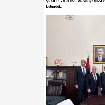
Çokal’ı ziyaret ederek Alanya’mıza 
bulunduk.