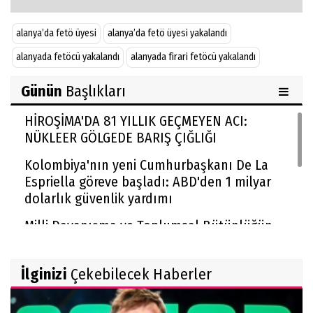
alanya’da fetö üyesi
alanya’da fetö üyesi yakalandı
alanyada fetöcü yakalandı
alanyada firari fetöcü yakalandı
Günün
Başlıkları
HİROŞİMA'DA 81 YILLIK GEÇMEYEN ACI:
NÜKLEER GÖLGEDE BARIŞ ÇIĞLIĞI
Kolombiya'nın yeni Cumhurbaşkanı De La
Espriella göreve başladı: ABD'den 1 milyar
dolarlık güvenlik yardımı
Milli Dayanışma ve Toplumsal Bütünlüğün
Güçlendirilmesi kanun teklifi Adalet
Komisyonu'nda kabul edildi
İlginizi
Çekebilecek Haberler
McGregor UFC'ye dönüyor