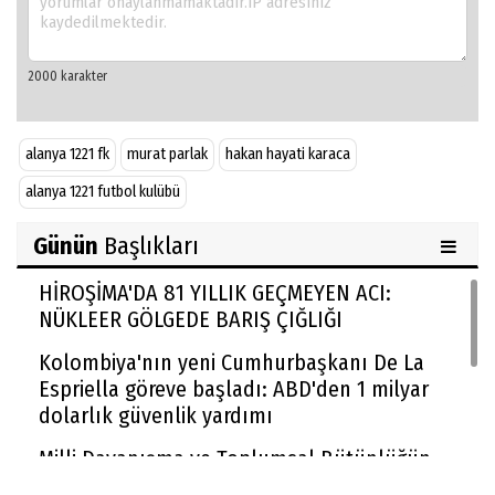
alanya 1221 fk
murat parlak
hakan hayati karaca
alanya 1221 futbol kulübü
Günün
Başlıkları
HİROŞİMA'DA 81 YILLIK GEÇMEYEN ACI:
NÜKLEER GÖLGEDE BARIŞ ÇIĞLIĞI
Kolombiya'nın yeni Cumhurbaşkanı De La
Espriella göreve başladı: ABD'den 1 milyar
dolarlık güvenlik yardımı
Milli Dayanışma ve Toplumsal Bütünlüğün
Güçlendirilmesi kanun teklifi Adalet