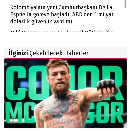
Kolombiya'nın yeni Cumhurbaşkanı De La
Espriella göreve başladı: ABD'den 1 milyar
dolarlık güvenlik yardımı
Milli Dayanışma ve Toplumsal Bütünlüğün
Güçlendirilmesi kanun teklifi Adalet
Komisyonu'nda kabul edildi
İlginizi
Çekebilecek Haberler
McGregor UFC'ye dönüyor