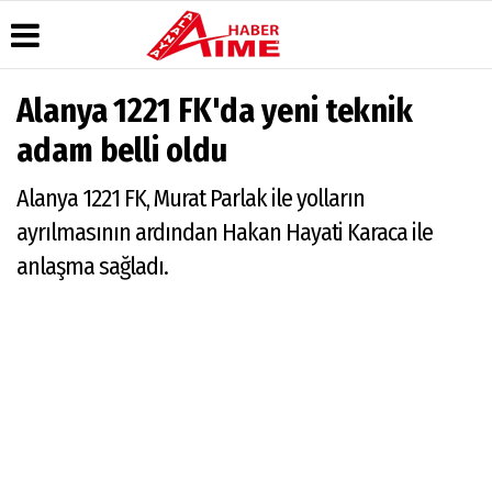
Alanya 1221 FK'da yeni teknik
Üye Paneli
Hava
Köşe
AlanyaTime
adam belli oldu
Durumu
Yazarları
TV
Haber
Arşivi
Gazete
Video
Moovit
Alanya 1221 FK, Murat Parlak ile yolların
Manşetleri
Galeri
Dergi
Alanya-
ayrılmasının ardından Hakan Hayati Karaca ile
Arşivi
Anketler
Foto
Gazipaşa
Galeri
& Antalya
anlaşma sağladı.
Günün
Biyografiler
Canlı Uçak
Haberleri
Seyir
Takip
Künye