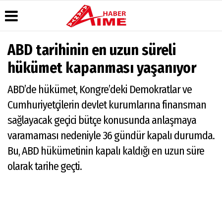
ABD tarihinin en uzun süreli
Üye Paneli
Hava
Köşe
AlanyaTime
hükümet kapanması yaşanıyor
Durumu
Yazarları
TV
Haber
Arşivi
Gazete
Video
Moovit
ABD’de hükümet, Kongre’deki Demokratlar ve
Manşetleri
Galeri
Dergi
Alanya-
Cumhuriyetçilerin devlet kurumlarına finansman
Arşivi
Anketler
Foto
Gazipaşa
Galeri
& Antalya
sağlayacak geçici bütçe konusunda anlaşmaya
Günün
Biyografiler
Canlı Uçak
Haberleri
Seyir
varamaması nedeniyle 36 gündür kapalı durumda.
Takip
Bu, ABD hükümetinin kapalı kaldığı en uzun süre
Künye
olarak tarihe geçti.