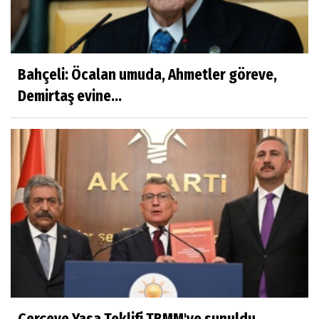
Bahçeli: Öcalan umuda, Ahmetler göreve,
Demirtaş evine...
Çerçeve Yasa Teklifi TBMM'ye sunuldu