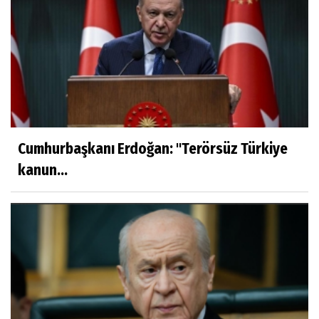
Cumhurbaşkanı Erdoğan: ''Terörsüz Türkiye
kanun...