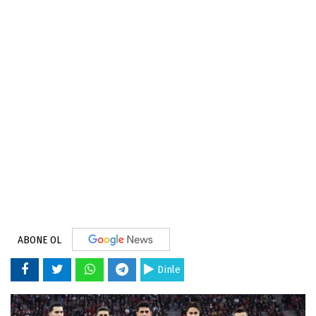
ABONE OL
Dinle