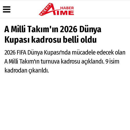
A Milli Takım'ın 2026 Dünya
Üye Paneli
Hava
Köşe
AlanyaTime
Kupası kadrosu belli oldu
Durumu
Yazarları
TV
Haber
Arşivi
Gazete
Video
Moovit
2026 FIFA Dünya Kupası'nda mücadele edecek olan
Manşetleri
Galeri
Dergi
Alanya-
A Milli Takım'ın turnuva kadrosu açıklandı. 9 isim
Arşivi
Anketler
Foto
Gazipaşa
Galeri
& Antalya
kadrodan çıkarıldı.
Günün
Biyografiler
Canlı Uçak
Haberleri
Seyir
Takip
Künye