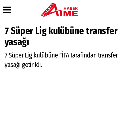
7 Süper Lig kulübüne transfer
Üye Paneli
Hava
Köşe
AlanyaTime
yasağı
Durumu
Yazarları
TV
Haber
Arşivi
Gazete
Video
Moovit
7 Süper Lig kulübüne FİFA tarafından transfer
Manşetleri
Galeri
Dergi
Alanya-
yasağı getirildi.
Arşivi
Anketler
Foto
Gazipaşa
Galeri
& Antalya
Günün
Biyografiler
Canlı Uçak
Haberleri
Seyir
Takip
Künye