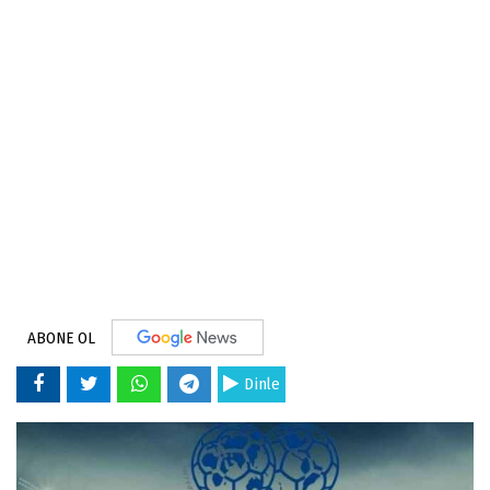
ABONE OL
Dinle