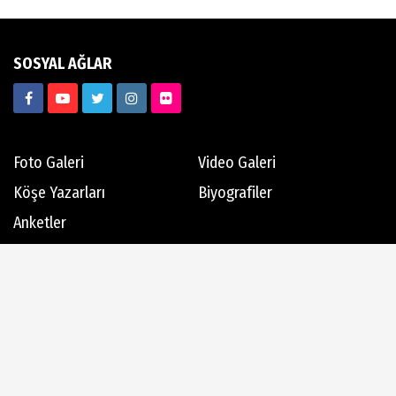
SOSYAL AĞLAR
Foto Galeri
Video Galeri
Köşe Yazarları
Biyografiler
Anketler
Hava Durumu
Günün Haberleri
Gazete Manşetleri
Haber Arşivi
Dergi Arşivi
Üye Paneli