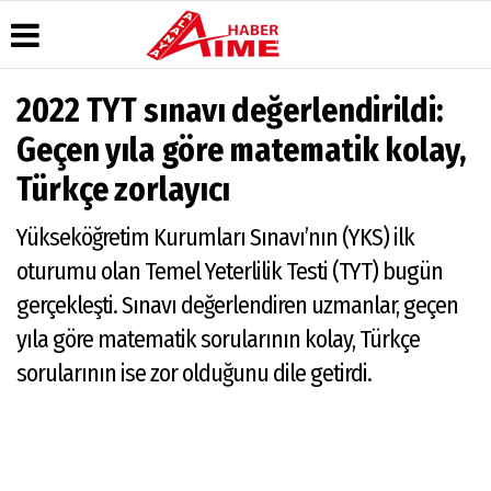
2022 TYT sınavı değerlendirildi:
Üye Paneli
Hava
Köşe
AlanyaTime
Geçen yıla göre matematik kolay,
Durumu
Yazarları
TV
Haber
Türkçe zorlayıcı
Arşivi
Gazete
Video
Moovit
Manşetleri
Galeri
Dergi
Alanya-
Yükseköğretim Kurumları Sınavı’nın (YKS) ilk
Arşivi
Anketler
Foto
Gazipaşa
Galeri
& Antalya
Günün
Biyografiler
oturumu olan Temel Yeterlilik Testi (TYT) bugün
Canlı Uçak
Haberleri
Seyir
gerçekleşti. Sınavı değerlendiren uzmanlar, geçen
Takip
yıla göre matematik sorularının kolay, Türkçe
Künye
sorularının ise zor olduğunu dile getirdi.