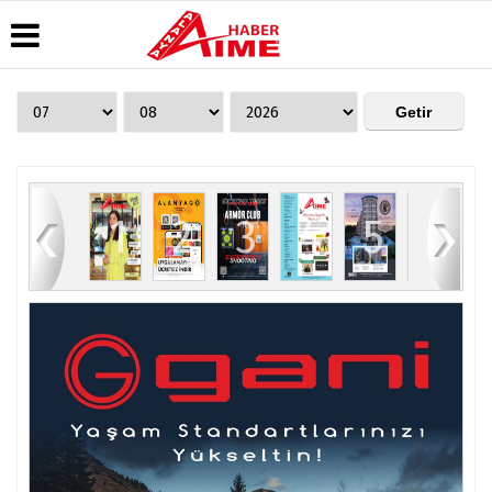
Üye Paneli
Hava
Köşe
AlanyaTime
Durumu
Yazarları
TV
Haber
Arşivi
Gazete
Video
Moovit
Manşetleri
Galeri
Dergi
Alanya-
84
1
2
3
4
5
6
Arşivi
Anketler
Foto
Gazipaşa
Galeri
& Antalya
Günün
Biyografiler
Canlı Uçak
Haberleri
Seyir
Takip
Künye