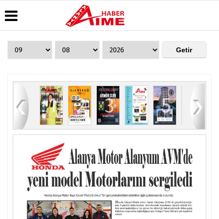
Üye Paneli
Hava
Köşe
AlanyaTime
Durumu
Yazarları
TV
Haber
Arşivi
Gazete
Video
Moovit
Manşetleri
Galeri
Dergi
Alanya-
84
1
2
3
4
5
6
Arşivi
Anketler
Foto
Gazipaşa
Galeri
& Antalya
Günün
Biyografiler
Canlı Uçak
Haberleri
Seyir
Takip
Künye